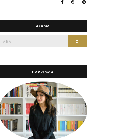
Arama
Ara:
Ara
Hakkımda