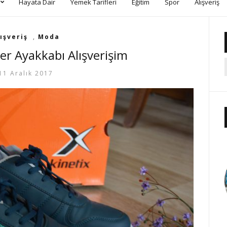
Hayata Dair
Yemek Tarifleri
Eğitim
Spor
Alışveriş
ışveriş
,
Moda
er Ayakkabı Alışverişim
11 Aralık 2017