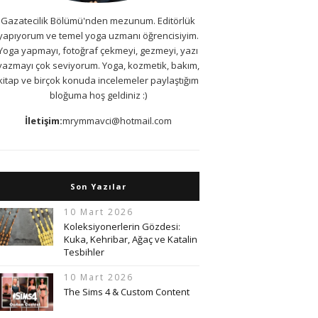
Gazatecilik Bölümü'nden mezunum. Editörlük
yapıyorum ve temel yoga uzmanı öğrencisiyim.
Yoga yapmayı, fotoğraf çekmeyi, gezmeyi, yazı
yazmayı çok seviyorum. Yoga, kozmetik, bakım,
kitap ve birçok konuda incelemeler paylaştığım
bloğuma hoş geldiniz :)
İletişim:
mrymmavci@hotmail.com
Son Yazılar
10 Mart 2026
Koleksiyonerlerin Gözdesi:
Kuka, Kehribar, Ağaç ve Katalin
Tesbihler
10 Mart 2026
The Sims 4 & Custom Content