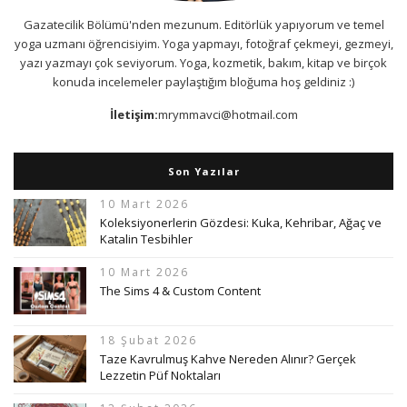
Gazatecilik Bölümü'nden mezunum. Editörlük yapıyorum ve temel
yoga uzmanı öğrencisiyim. Yoga yapmayı, fotoğraf çekmeyi, gezmeyi,
yazı yazmayı çok seviyorum. Yoga, kozmetik, bakım, kitap ve birçok
konuda incelemeler paylaştığım bloğuma hoş geldiniz :)
İletişim:
mrymmavci@hotmail.com
Son Yazılar
10 Mart 2026
Koleksiyonerlerin Gözdesi: Kuka, Kehribar, Ağaç ve
Katalin Tesbihler
10 Mart 2026
The Sims 4 & Custom Content
18 Şubat 2026
Taze Kavrulmuş Kahve Nereden Alınır? Gerçek
Lezzetin Püf Noktaları