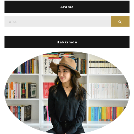
Arama
Ara:
Ara
Hakkımda