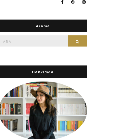
Arama
Ara:
Ara
Hakkımda