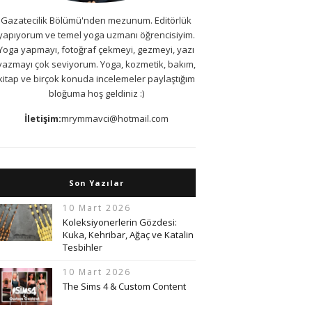
Gazatecilik Bölümü'nden mezunum. Editörlük
yapıyorum ve temel yoga uzmanı öğrencisiyim.
Yoga yapmayı, fotoğraf çekmeyi, gezmeyi, yazı
yazmayı çok seviyorum. Yoga, kozmetik, bakım,
kitap ve birçok konuda incelemeler paylaştığım
bloğuma hoş geldiniz :)
İletişim:
mrymmavci@hotmail.com
Son Yazılar
10 Mart 2026
Koleksiyonerlerin Gözdesi:
Kuka, Kehribar, Ağaç ve Katalin
Tesbihler
10 Mart 2026
The Sims 4 & Custom Content