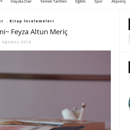
Hayata Dair
Yemek Tarifleri
Eğitim
Spor
Alışveriş
er
,
Kitap İncelemeleri
ni~ Feyza Altun Meriç
7 Ağustos 2016