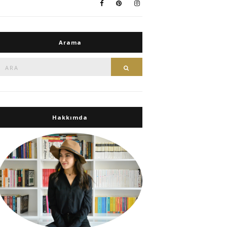
Arama
Ara:
Ara
Hakkımda