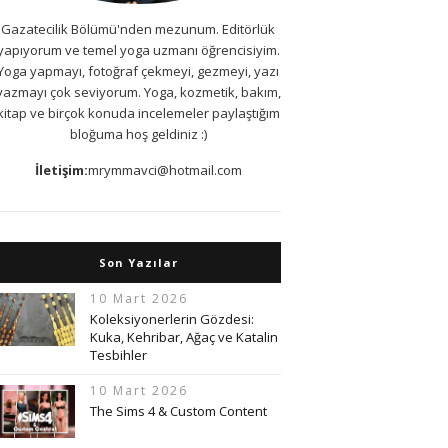
Gazatecilik Bölümü'nden mezunum. Editörlük
yapıyorum ve temel yoga uzmanı öğrencisiyim.
Yoga yapmayı, fotoğraf çekmeyi, gezmeyi, yazı
yazmayı çok seviyorum. Yoga, kozmetik, bakım,
kitap ve birçok konuda incelemeler paylaştığım
bloğuma hoş geldiniz :)
İletişim:
mrymmavci@hotmail.com
Son Yazılar
10 Mart 2026
Koleksiyonerlerin Gözdesi:
Kuka, Kehribar, Ağaç ve Katalin
Tesbihler
10 Mart 2026
The Sims 4 & Custom Content