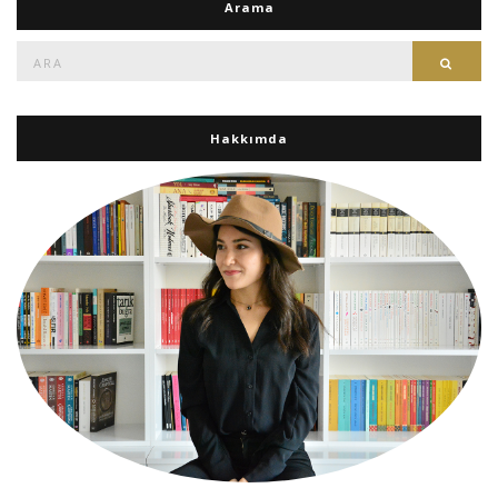
Arama
Ara:
Ara
Hakkımda