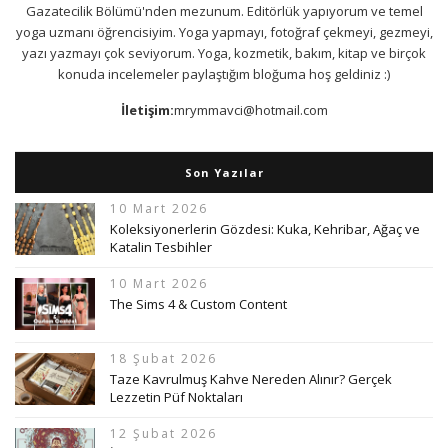
Gazatecilik Bölümü'nden mezunum. Editörlük yapıyorum ve temel
yoga uzmanı öğrencisiyim. Yoga yapmayı, fotoğraf çekmeyi, gezmeyi,
yazı yazmayı çok seviyorum. Yoga, kozmetik, bakım, kitap ve birçok
konuda incelemeler paylaştığım bloğuma hoş geldiniz :)
İletişim:
mrymmavci@hotmail.com
Son Yazılar
10 Mart 2026
Koleksiyonerlerin Gözdesi: Kuka, Kehribar, Ağaç ve
Katalin Tesbihler
10 Mart 2026
The Sims 4 & Custom Content
18 Şubat 2026
Taze Kavrulmuş Kahve Nereden Alınır? Gerçek
Lezzetin Püf Noktaları
12 Şubat 2026