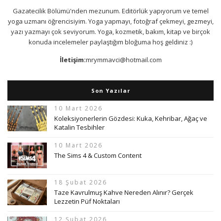
Gazatecilik Bölümü'nden mezunum. Editörlük yapıyorum ve temel
yoga uzmanı öğrencisiyim. Yoga yapmayı, fotoğraf çekmeyi, gezmeyi,
yazı yazmayı çok seviyorum. Yoga, kozmetik, bakım, kitap ve birçok
konuda incelemeler paylaştığım bloğuma hoş geldiniz :)
İletişim:
mrymmavci@hotmail.com
Son Yazılar
10 Mart 2026
Koleksiyonerlerin Gözdesi: Kuka, Kehribar, Ağaç ve
Katalin Tesbihler
10 Mart 2026
The Sims 4 & Custom Content
18 Şubat 2026
Taze Kavrulmuş Kahve Nereden Alınır? Gerçek
Lezzetin Püf Noktaları
12 Şubat 2026