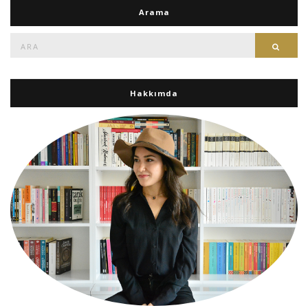
Arama
Ara:
Ara
Hakkımda