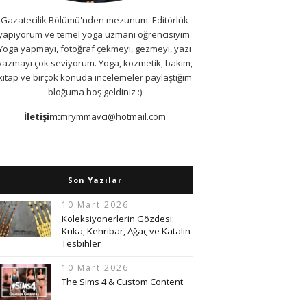
Gazatecilik Bölümü'nden mezunum. Editörlük
yapıyorum ve temel yoga uzmanı öğrencisiyim.
Yoga yapmayı, fotoğraf çekmeyi, gezmeyi, yazı
yazmayı çok seviyorum. Yoga, kozmetik, bakım,
kitap ve birçok konuda incelemeler paylaştığım
bloğuma hoş geldiniz :)
İletişim:
mrymmavci@hotmail.com
Son Yazılar
10 Mart 2026
Koleksiyonerlerin Gözdesi:
Kuka, Kehribar, Ağaç ve Katalin
Tesbihler
10 Mart 2026
The Sims 4 & Custom Content