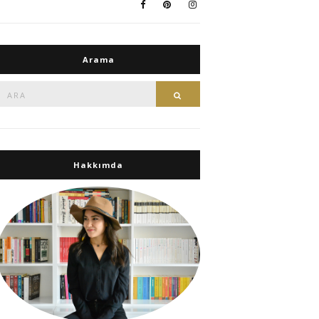
Arama
Ara:
Ara
Hakkımda