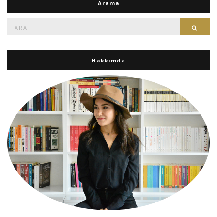
Arama
Ara:
Ara
Hakkımda