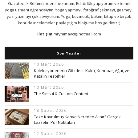
Gazatecilik Bölümü'nden mezunum. Editörlük yapıyorum ve temel
yoga uzmanı öğrencisiyim. Yoga yapmayı, fotoğraf çekmeyi, gezmeyi,
yazı yazmayı çok seviyorum. Yoga, kozmetik, bakım, kitap ve birçok
konuda incelemeler paylaştığım bloğuma hoş geldiniz :)
İletişim:
mrymmavci@hotmail.com
Son Yazılar
10 Mart 2026
Koleksiyonerlerin Gözdesi: Kuka, Kehribar, Ağaç ve
Katalin Tesbihler
10 Mart 2026
The Sims 4 & Custom Content
18 Şubat 2026
Taze Kavrulmuş Kahve Nereden Alınır? Gerçek
Lezzetin Püf Noktaları
12 Şubat 2026