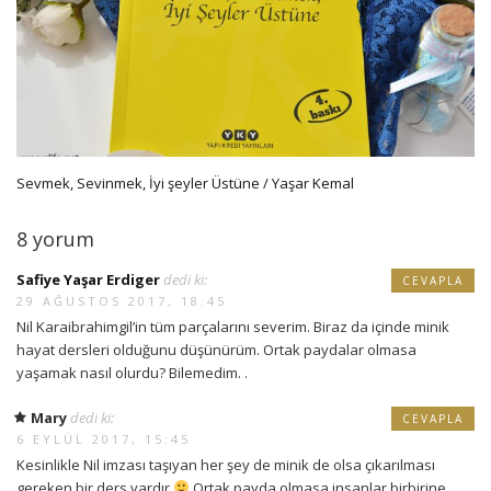
Sevmek, Sevinmek, İyi şeyler Üstüne / Yaşar Kemal
8 yorum
Safiye Yaşar Erdiger
dedi ki:
CEVAPLA
29 AĞUSTOS 2017, 18:45
Nil Karaibrahimgil’in tüm parçalarını severim. Biraz da içinde minik
hayat dersleri olduğunu düşünürüm. Ortak paydalar olmasa
yaşamak nasıl olurdu? Bilemedim. .
Mary
dedi ki:
CEVAPLA
6 EYLÜL 2017, 15:45
Kesinlikle Nil imzası taşıyan her şey de minik de olsa çıkarılması
gereken bir ders vardır
Ortak payda olmasa insanlar birbirine