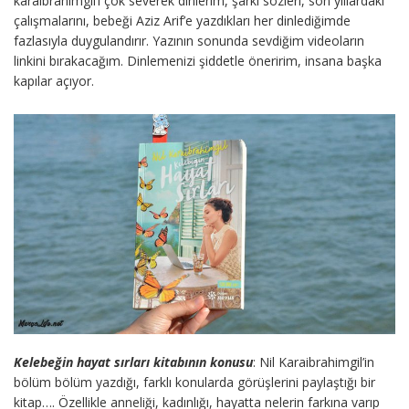
karaibrahimgil’i çok severek dinlerim, şarkı sözleri, son yıllardaki
çalışmalarını, bebeği Aziz Arif’e yazdıkları her dinlediğimde
fazlasıyla duygulandırır. Yazının sonunda sevdiğim videoların
linkini bırakacağım. Dinlemenizi şiddetle öneririm, insana başka
kapılar açıyor.
Kelebeğin hayat sırları kitabının konusu
: Nil Karaibrahimgil’in
bölüm bölüm yazdığı, farklı konularda görüşlerini paylaştığı bir
kitap…. Özellikle anneliği, kadınlığı, hayatta nelerin farkına varıp