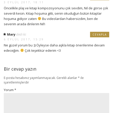
3 EYLÜL 2017, 18:11
Öncelikle plaj ve kitap kompozisyonunu çok sevdim, Nil de görse çok
severdi kesin. Kitap hoşuma gitti, senin okuduğun bütün kitaplar
hoşuma gidiyor zaten
Bu videolardan habersizdim, ben de
severim arada dinlerim Nil’i
Mary
dedi ki:
CEVAPLA
6 EYLÜL 2017, 15:29
Ne güzel yorum bu :)) Öyleyse daha aşkla kitap önerilerime devam
edeceğim.
Çok teşekkür ederim <3
Bir cevap yazın
E-posta hesabınız yayımlanmayacak.
Gerekli alanlar
*
ile
işaretlenmişlerdir
Yorum
*