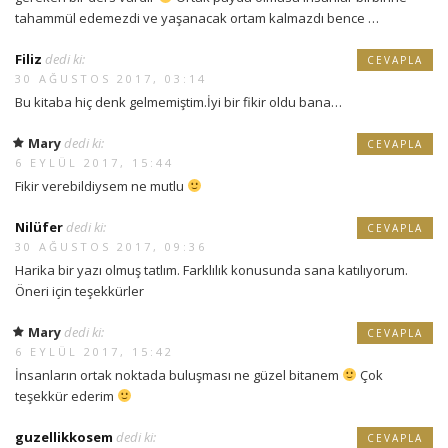
tahammül edemezdi ve yaşanacak ortam kalmazdı bence …
Filiz
dedi ki:
CEVAPLA
30 AĞUSTOS 2017, 03:14
Bu kitaba hiç denk gelmemiştim.İyi bir fikir oldu bana…
Mary
dedi ki:
CEVAPLA
6 EYLÜL 2017, 15:44
Fikir verebildiysem ne mutlu
Nilüfer
dedi ki:
CEVAPLA
30 AĞUSTOS 2017, 09:36
Harika bir yazı olmuş tatlım. Farklılık konusunda sana katılıyorum.
Öneri için teşekkürler
Mary
dedi ki:
CEVAPLA
6 EYLÜL 2017, 15:42
İnsanların ortak noktada buluşması ne güzel bitanem
Çok
teşekkür ederim
guzellikkosem
dedi ki:
CEVAPLA