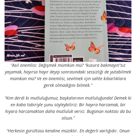
“Asıl önemlisi: Değişmek mümkün mü? “kusura bakmayın”sız
yaşamak, hayırsa hayır deyip sonrasındaki sessizliği de yutabilmek
mümkün mü? Ve en önemlisi, sevilmek için sahte kibarlıklara
gerek olmadığını bilmek.”
“Kim derdi ki mutluluğumuz, başkalarının mutluluğunda! Demek ki
en kaba tabiriyle şunu söyleybiliriz: Bir hayıra harcamak, bir
hıyara harcamaktan daha mutluluk verici. Bugünün noktası da bu
olsun.”
“Herkesin gürültüsü kendine müziktir. En değerli varlığıdır. Onun