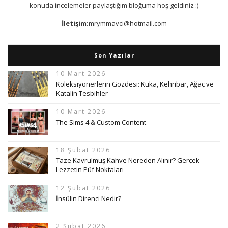
konuda incelemeler paylaştığım bloğuma hoş geldiniz :)
İletişim:
mrymmavci@hotmail.com
Son Yazılar
10 Mart 2026
Koleksiyonerlerin Gözdesi: Kuka, Kehribar, Ağaç ve
Katalin Tesbihler
10 Mart 2026
The Sims 4 & Custom Content
18 Şubat 2026
Taze Kavrulmuş Kahve Nereden Alınır? Gerçek
Lezzetin Püf Noktaları
12 Şubat 2026
İnsülin Direnci Nedir?
2 Şubat 2026