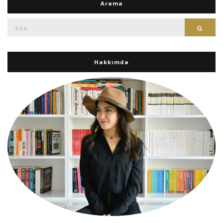
Arama
Ara:
Ara
Hakkımda