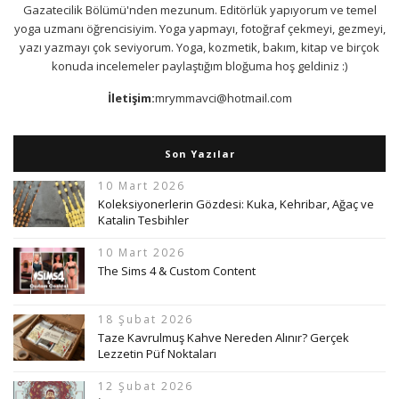
Gazatecilik Bölümü'nden mezunum. Editörlük yapıyorum ve temel
yoga uzmanı öğrencisiyim. Yoga yapmayı, fotoğraf çekmeyi, gezmeyi,
yazı yazmayı çok seviyorum. Yoga, kozmetik, bakım, kitap ve birçok
konuda incelemeler paylaştığım bloğuma hoş geldiniz :)
İletişim:
mrymmavci@hotmail.com
Son Yazılar
10 Mart 2026
Koleksiyonerlerin Gözdesi: Kuka, Kehribar, Ağaç ve
Katalin Tesbihler
10 Mart 2026
The Sims 4 & Custom Content
18 Şubat 2026
Taze Kavrulmuş Kahve Nereden Alınır? Gerçek
Lezzetin Püf Noktaları
12 Şubat 2026