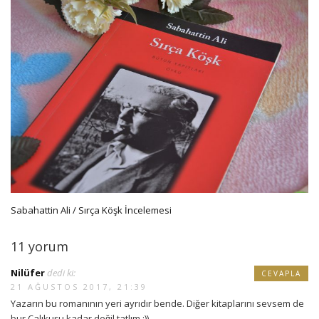
Sabahattin Ali / Sırça Köşk İncelemesi
11 yorum
Nilüfer
dedi ki:
CEVAPLA
21 AĞUSTOS 2017, 21:39
Yazarın bu romanının yeri ayrıdır bende. Diğer kitaplarını sevsem de
bur Çalıkuşu kadar değil tatlım :))