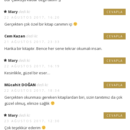
Mary
dedi ki:
CEVAPLA
22 AĞUSTOS 2017, 16:20
Gerçekten çok özel bir kitap canımın içi
Cem Kazan
dedi ki:
CEVAPLA
21 AĞUSTOS 2017, 23:33
Harika bir kitaptır. Bence her sene tekrar okumalı insan.
Mary
dedi ki:
CEVAPLA
22 AĞUSTOS 2017, 16:19
Kesinlikle, güzel bir eser…
Mücahit DOĞAN
dedi ki:
CEVAPLA
22 AĞUSTOS 2017, 18:34
Gerçekten okunması gereken kitaplardan biri, sizin tanıtımız da çok
güzel olmuş, elinize sağlık
Mary
dedi ki:
CEVAPLA
23 AĞUSTOS 2017, 12:30
Çok teşekkür ederim