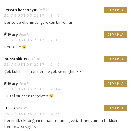
lerzan karabayır
dedi ki:
CEVAPLA
22 AĞUSTOS 2017, 19:13
bence de okunması gereken bir roman
Mary
dedi ki:
CEVAPLA
23 AĞUSTOS 2017, 12:30
Bence de
bussrakkus
dedi ki:
CEVAPLA
23 AĞUSTOS 2017, 10:19
Çok kült bir roman ben de çok sevmiştim. <3
Mary
dedi ki:
CEVAPLA
23 AĞUSTOS 2017, 12:34
Güzel bir eser gerçekten
DİLEK
dedi ki:
CEVAPLA
25 AĞUSTOS 2017, 16:23
benim ilk okuduğum romanlardandır, ve tadı her zaman farklıdır
bende … sevgiler.