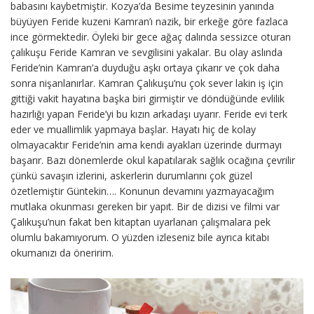
babasını kaybetmiştir. Kozya’da Besime teyzesinin yanında
büyüyen Feride kuzeni Kamran’ı nazik, bir erkeğe göre fazlaca
ince görmektedir. Öyleki bir gece ağaç dalında sessizce oturan
çalıkuşu Feride Kamran ve sevgilisini yakalar. Bu olay aslında
Feride’nin Kamran’a duyduğu aşkı ortaya çıkarır ve çok daha
sonra nişanlanırlar. Kamran Çalıkuşu’nu çok sever lakin iş için
gittiği vakit hayatına başka biri girmiştir ve döndüğünde evlilik
hazırlığı yapan Feride’yi bu kızın arkadaşı uyarır. Feride evi terk
eder ve muallimlik yapmaya başlar. Hayatı hiç de kolay
olmayacaktır Feride’nin ama kendi ayakları üzerinde durmayı
başarır. Bazı dönemlerde okul kapatılarak sağlık ocağına çevrilir
çünkü savaşın izlerini, askerlerin durumlarını çok güzel
özetlemiştir Güntekin…. Konunun devamını yazmayacağım
mutlaka okunması gereken bir yapıt. Bir de dizisi ve filmi var
Çalıkuşu’nun fakat ben kitaptan uyarlanan çalışmalara pek
olumlu bakamıyorum. O yüzden izleseniz bile ayrıca kitabı
okumanızı da öneririm.