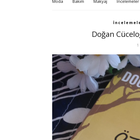
Moda
Bakım
Makyaj
İncelemeler
İncelemel
Doğan Cücelo
1