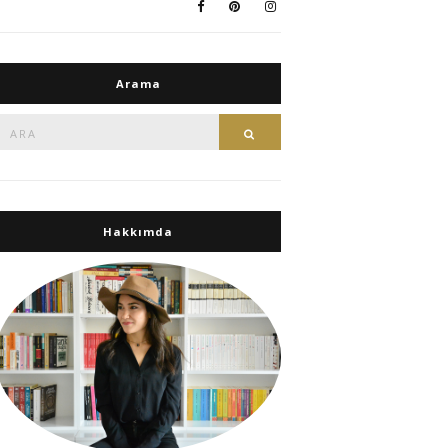
Arama
Ara:
Ara
Hakkımda