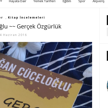
Hayata Dair
Yemek Tarifleri
Eğitim
Spor
Alışveriş
er
,
Kitap İncelemeleri
ğlu ~~ Gerçek Özgürlük
4 Haziran 2016