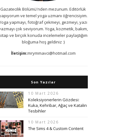
Gazatecilik Bölümü'nden mezunum. Editörlük
yapıyorum ve temel yoga uzmanı öğrencisiyim.
Yoga yapmayı, fotoğraf çekmeyi, gezmeyi, yazı
yazmayı çok seviyorum. Yoga, kozmetik, bakım,
kitap ve birçok konuda incelemeler paylaştığım
bloğuma hoş geldiniz :)
İletişim:
mrymmavci@hotmail.com
Son Yazılar
10 Mart 2026
Koleksiyonerlerin Gözdesi:
Kuka, Kehribar, Ağaç ve Katalin
Tesbihler
10 Mart 2026
The Sims 4 & Custom Content