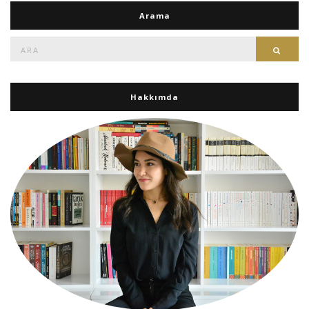
Arama
Ara:
Ara
Hakkımda