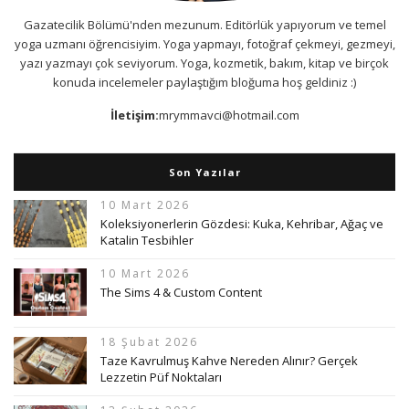
Gazatecilik Bölümü'nden mezunum. Editörlük yapıyorum ve temel
yoga uzmanı öğrencisiyim. Yoga yapmayı, fotoğraf çekmeyi, gezmeyi,
yazı yazmayı çok seviyorum. Yoga, kozmetik, bakım, kitap ve birçok
konuda incelemeler paylaştığım bloğuma hoş geldiniz :)
İletişim:
mrymmavci@hotmail.com
Son Yazılar
10 Mart 2026
Koleksiyonerlerin Gözdesi: Kuka, Kehribar, Ağaç ve
Katalin Tesbihler
10 Mart 2026
The Sims 4 & Custom Content
18 Şubat 2026
Taze Kavrulmuş Kahve Nereden Alınır? Gerçek
Lezzetin Püf Noktaları