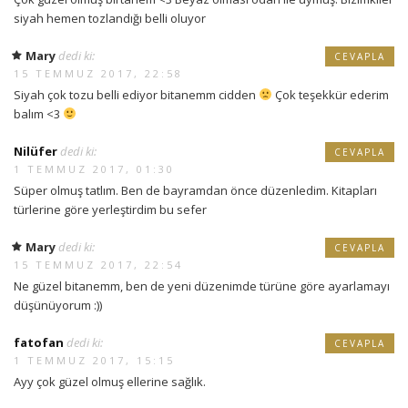
siyah hemen tozlandığı belli oluyor
Mary
dedi ki:
CEVAPLA
15 TEMMUZ 2017, 22:58
Siyah çok tozu belli ediyor bitanemm cidden
Çok teşekkür ederim
balım <3
Nilüfer
dedi ki:
CEVAPLA
1 TEMMUZ 2017, 01:30
Süper olmuş tatlım. Ben de bayramdan önce düzenledim. Kitapları
türlerine göre yerleştirdim bu sefer
Mary
dedi ki:
CEVAPLA
15 TEMMUZ 2017, 22:54
Ne güzel bitanemm, ben de yeni düzenimde türüne göre ayarlamayı
düşünüyorum :))
fatofan
dedi ki:
CEVAPLA
1 TEMMUZ 2017, 15:15
Ayy çok güzel olmuş ellerine sağlık.