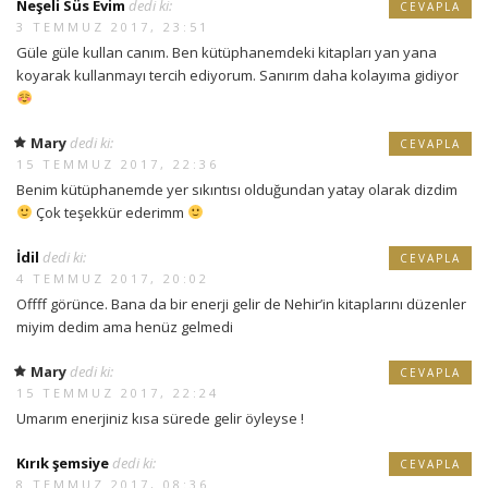
Neşeli Süs Evim
dedi ki:
CEVAPLA
3 TEMMUZ 2017, 23:51
Güle güle kullan canım. Ben kütüphanemdeki kitapları yan yana
koyarak kullanmayı tercih ediyorum. Sanırım daha kolayıma gidiyor
Mary
dedi ki:
CEVAPLA
15 TEMMUZ 2017, 22:36
Benim kütüphanemde yer sıkıntısı olduğundan yatay olarak dizdim
Çok teşekkür ederimm
İdil
dedi ki:
CEVAPLA
4 TEMMUZ 2017, 20:02
Offff görünce. Bana da bir enerji gelir de Nehir’in kitaplarını düzenler
miyim dedim ama henüz gelmedi
Mary
dedi ki:
CEVAPLA
15 TEMMUZ 2017, 22:24
Umarım enerjiniz kısa sürede gelir öyleyse !
Kırık şemsiye
dedi ki:
CEVAPLA
8 TEMMUZ 2017, 08:36