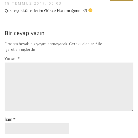
18 TEMMUZ 2017, 00:03
Çok teşekkür ederim Gökçe Hanımcığımm <3
Bir cevap yazın
E-posta hesabınız yayımlanmayacak.
Gerekli alanlar
*
ile
işaretlenmişlerdir
Yorum
*
İsim
*