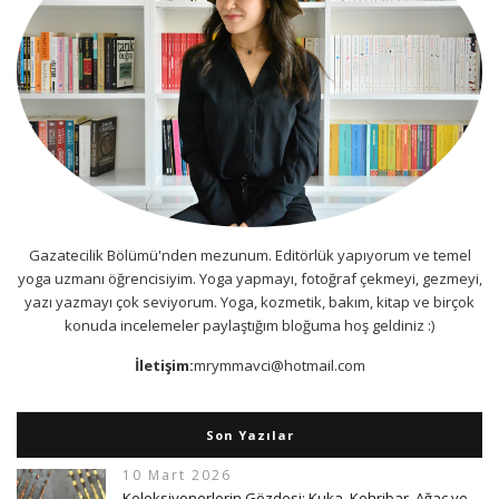
Gazatecilik Bölümü'nden mezunum. Editörlük yapıyorum ve temel
yoga uzmanı öğrencisiyim. Yoga yapmayı, fotoğraf çekmeyi, gezmeyi,
yazı yazmayı çok seviyorum. Yoga, kozmetik, bakım, kitap ve birçok
konuda incelemeler paylaştığım bloğuma hoş geldiniz :)
İletişim:
mrymmavci@hotmail.com
Son Yazılar
10 Mart 2026
Koleksiyonerlerin Gözdesi: Kuka, Kehribar, Ağaç ve