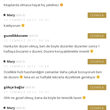
Kitaplarda olmasa hayat hiç çekilmez
Mary
dedi ki:
CEVAPLA
15 TEMMUZ 2017, 19:21
Katılıyorum
guzellikkosem
dedi ki:
CEVAPLA
12 TEMMUZ 2017, 00:54
Harika bir düzen olmuş, ben de böyle düzenler düzenler sonra 1
haftaya bozarım o düzeni. Düzeni koruyabilmekte önemli
Mary
dedi ki:
CEVAPLA
15 TEMMUZ 2017, 19:06
Özellikle hızlı hazırlandığım zamanlar daha çabuk bozuyorum ben
de düzeni
Ama en az haftalık tekrarla düzeltmek gerekiyor
gökçe bağtır
dedi ki:
CEVAPLA
17 TEMMUZ 2017, 10:37
Ohh ne güzel olmuş, bana da böyle bir temizlik lazım
Mary
dedi ki:
CEVAPLA