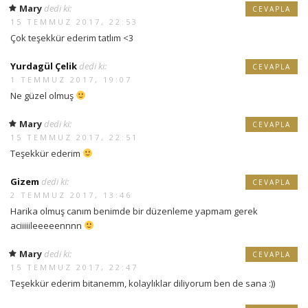
Mary
dedi ki:
CEVAPLA
15 TEMMUZ 2017, 22:53
Çok teşekkür ederim tatlım <3
Yurdagül Çelik
dedi ki:
CEVAPLA
1 TEMMUZ 2017, 19:07
Ne güzel olmuş
Mary
dedi ki:
CEVAPLA
15 TEMMUZ 2017, 22:51
Teşekkür ederim
Gizem
dedi ki:
CEVAPLA
2 TEMMUZ 2017, 13:46
Harika olmuş canım benimde bir düzenleme yapmam gerek
aciiiiileeeeennnn
Mary
dedi ki:
CEVAPLA
15 TEMMUZ 2017, 22:47
Teşekkür ederim bitanemm, kolaylıklar diliyorum ben de sana :))