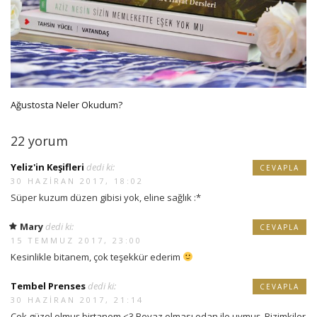
Ağustosta Neler Okudum?
22 yorum
Yeliz'in Keşifleri
dedi ki:
CEVAPLA
30 HAZIRAN 2017, 18:02
Süper kuzum düzen gibisi yok, eline sağlık :*
Mary
dedi ki:
CEVAPLA
15 TEMMUZ 2017, 23:00
Kesinlikle bitanem, çok teşekkür ederim
Tembel Prenses
dedi ki:
CEVAPLA
30 HAZIRAN 2017, 21:14
Çok güzel olmuş birtanem <3 Beyaz olması odan ile uymuş. Bizimkiler