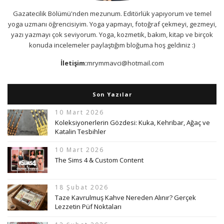
Gazatecilik Bölümü'nden mezunum. Editörlük yapıyorum ve temel
yoga uzmanı öğrencisiyim. Yoga yapmayı, fotoğraf çekmeyi, gezmeyi,
yazı yazmayı çok seviyorum. Yoga, kozmetik, bakım, kitap ve birçok
konuda incelemeler paylaştığım bloğuma hoş geldiniz :)
İletişim:
mrymmavci@hotmail.com
Son Yazılar
10 Mart 2026
Koleksiyonerlerin Gözdesi: Kuka, Kehribar, Ağaç ve
Katalin Tesbihler
10 Mart 2026
The Sims 4 & Custom Content
18 Şubat 2026
Taze Kavrulmuş Kahve Nereden Alınır? Gerçek
Lezzetin Püf Noktaları