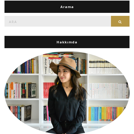
Arama
Ara:
Ara
Hakkımda