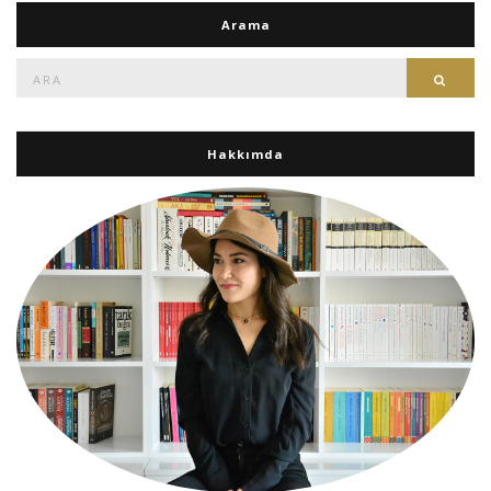
Arama
Ara:
Ara
Hakkımda