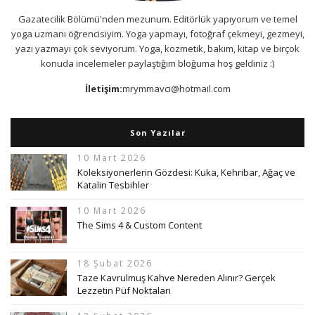
Gazatecilik Bölümü'nden mezunum. Editörlük yapıyorum ve temel
yoga uzmanı öğrencisiyim. Yoga yapmayı, fotoğraf çekmeyi, gezmeyi,
yazı yazmayı çok seviyorum. Yoga, kozmetik, bakım, kitap ve birçok
konuda incelemeler paylaştığım bloğuma hoş geldiniz :)
İletişim:
mrymmavci@hotmail.com
Son Yazılar
10 Mart 2026
Koleksiyonerlerin Gözdesi: Kuka, Kehribar, Ağaç ve
Katalin Tesbihler
10 Mart 2026
The Sims 4 & Custom Content
18 Şubat 2026
Taze Kavrulmuş Kahve Nereden Alınır? Gerçek
Lezzetin Püf Noktaları