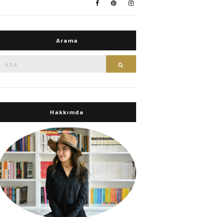
Arama
Ara:
Ara
Hakkımda