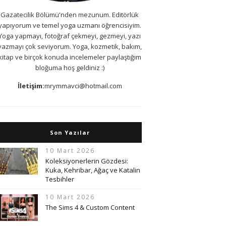
Gazatecilik Bölümü'nden mezunum. Editörlük
yapıyorum ve temel yoga uzmanı öğrencisiyim.
Yoga yapmayı, fotoğraf çekmeyi, gezmeyi, yazı
yazmayı çok seviyorum. Yoga, kozmetik, bakım,
kitap ve birçok konuda incelemeler paylaştığım
bloğuma hoş geldiniz :)
İletişim:
mrymmavci@hotmail.com
Son Yazılar
10 Mart 2026
Koleksiyonerlerin Gözdesi:
Kuka, Kehribar, Ağaç ve Katalin
Tesbihler
10 Mart 2026
The Sims 4 & Custom Content