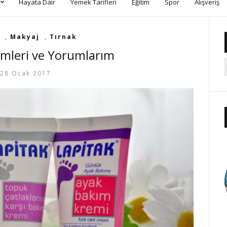
Hayata Dair
Yemek Tarifleri
Eğitim
Spor
Alışveriş
,
Makyaj
,
Tırnak
emleri ve Yorumlarım
28 Ocak 2017