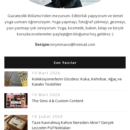
Gazatecilik Bölümü'nden mezunum. Editörlük yapıyorum ve temel
yoga uzmanı öğrencisiyim. Yoga yapmayı, fotoğraf çekmeyi, gezmeyi,
yazı yazmayı çok seviyorum. Yoga, kozmetik, bakım, kitap ve birçok
konuda incelemeler paylaştığım bloğuma hoş geldiniz :)
İletişim:
mrymmavci@hotmail.com
Son Yazılar
10 Mart 2026
Koleksiyonerlerin Gözdesi: Kuka, Kehribar, Ağaç ve
Katalin Tesbihler
10 Mart 2026
The Sims 4 & Custom Content
18 Şubat 2026
Taze Kavrulmuş Kahve Nereden Alınır? Gerçek
Lezzetin Püf Noktaları