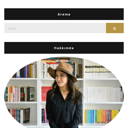
Arama
Ara:
Ara
Hakkımda