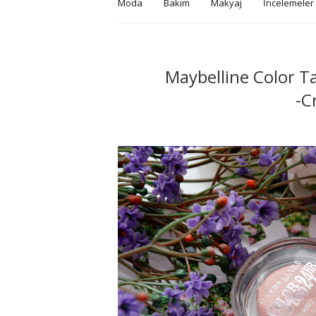
Moda
Bakım
Makyaj
İncelemeler
Maybelline Color T
-C