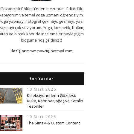
Gazatecilik Bölümü'nden mezunum. Editörlük
yapıyorum ve temel yoga uzmanı öğrencisiyim.
Yoga yapmayı, fotoğraf çekmeyi, gezmeyi, yazı
yazmayı çok seviyorum. Yoga, kozmetik, bakım,
kitap ve birçok konuda incelemeler paylaştığım
bloğuma hoş geldiniz :)
İletişim:
mrymmavci@hotmail.com
Son Yazılar
10 Mart 2026
Koleksiyonerlerin Gözdesi:
Kuka, Kehribar, Ağaç ve Katalin
Tesbihler
10 Mart 2026
The Sims 4 & Custom Content