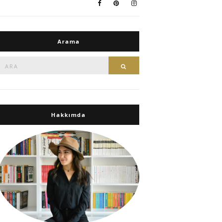
Arama
Ara:
Ara
Hakkımda