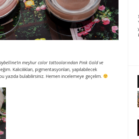
ybelline’in meşhur color tattoolarından Pink Gold ve
ğim. Kalıcılıkları, pigmentasyonları, yapılabilecek
nı bu yazıda bulabilirsiniz. Hemen incelemeye geçelim.