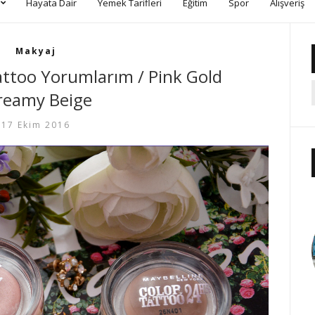
Hayata Dair
Yemek Tarifleri
Eğitim
Spor
Alışveriş
Makyaj
attoo Yorumlarım / Pink Gold
reamy Beige
17 Ekim 2016