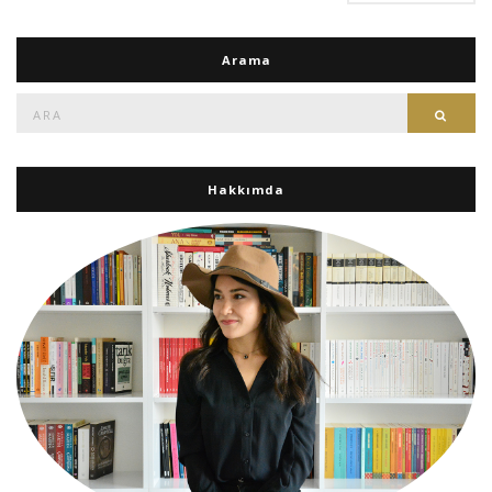
Arama
Ara:
Ara
Hakkımda