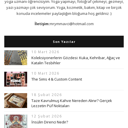
yoga uzmanı öğrencisiyim. Yoga yapmayı, fotoğraf çekmeyi, gezmeyi,
yazı yazmayı çok seviyorum. Yoga, kozmetik, bakım, kitap ve birçok
konuda incelemeler paylaştığım bloğuma hoş geldiniz :)
İletişim:
mrymmavci@hotmail.com
Son Yazılar
10 Mart 2026
Koleksiyonerlerin Gözdesi: Kuka, Kehribar, Ağaç ve
Katalin Tesbihler
10 Mart 2026
The Sims 4 & Custom Content
18 Şubat 2026
Taze Kavrulmuş Kahve Nereden Alınır? Gerçek
Lezzetin Püf Noktaları
12 Şubat 2026
İnsülin Direnci Nedir?