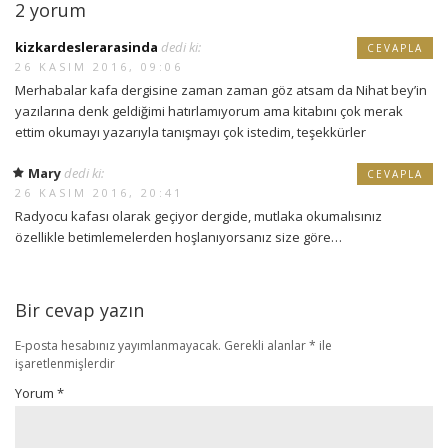
2 yorum
kizkardeslerarasinda
dedi ki:
CEVAPLA
26 KASIM 2016, 09:06
Merhabalar kafa dergisine zaman zaman göz atsam da Nihat bey’in
yazılarına denk geldiğimi hatırlamıyorum ama kitabını çok merak
ettim okumayı yazarıyla tanışmayı çok istedim, teşekkürler
Mary
dedi ki:
CEVAPLA
26 KASIM 2016, 20:41
Radyocu kafası olarak geçiyor dergide, mutlaka okumalısınız
özellikle betimlemelerden hoşlanıyorsanız size göre…
Bir cevap yazın
E-posta hesabınız yayımlanmayacak.
Gerekli alanlar
*
ile
işaretlenmişlerdir
Yorum
*