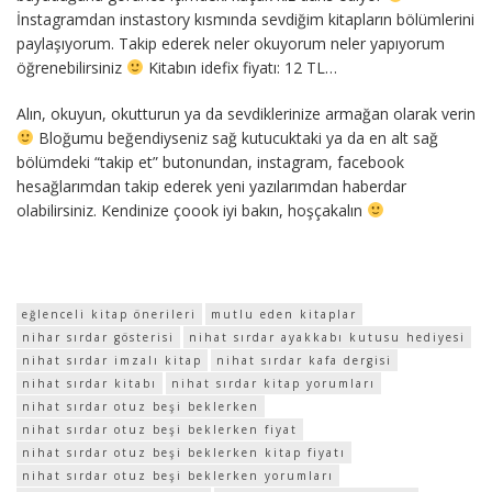
İnstagramdan instastory kısmında sevdiğim kitapların bölümlerini
paylaşıyorum. Takip ederek neler okuyorum neler yapıyorum
öğrenebilirsiniz
Kitabın idefix fiyatı: 12 TL…
Alın, okuyun, okutturun ya da sevdiklerinize armağan olarak verin
Bloğumu beğendiyseniz sağ kutucuktaki ya da en alt sağ
bölümdeki “takip et” butonundan, instagram, facebook
hesağlarımdan takip ederek yeni yazılarımdan haberdar
olabilirsiniz. Kendinize çoook iyi bakın, hoşçakalın
eğlenceli kitap önerileri
mutlu eden kitaplar
nihar sırdar gösterisi
nihat sırdar ayakkabı kutusu hediyesi
nihat sırdar imzalı kitap
nihat sırdar kafa dergisi
nihat sırdar kitabı
nihat sırdar kitap yorumları
nihat sırdar otuz beşi beklerken
nihat sırdar otuz beşi beklerken fiyat
nihat sırdar otuz beşi beklerken kitap fiyatı
nihat sırdar otuz beşi beklerken yorumları