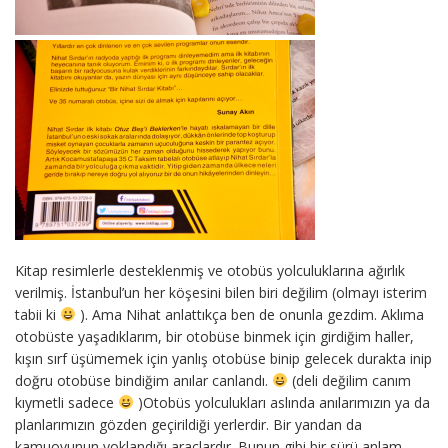
Kitap resimlerle desteklenmiş ve otobüs yolculuklarına ağırlık
verilmiş. İstanbul’un her köşesini bilen biri değilim (olmayı isterim
tabii ki
). Ama Nihat anlattıkça ben de onunla gezdim. Aklıma
otobüste yaşadıklarım, bir otobüse binmek için girdiğim haller,
kışın sırf üşümemek için yanlış otobüse binip gelecek durakta inip
doğru otobüse bindiğim anılar canlandı.
(deli değilim canım
kıymetli sadece
)Otobüs yolculukları aslında anılarımızın ya da
planlarımızın gözden geçirildiği yerlerdir. Bir yandan da
kamuoyunun yoklandığı araçlardır. Bunun gibi bir sürü anlam