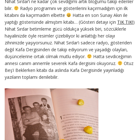
Nihat Sırdar’ı ne kadar çok sevdiğimi artık bloğumu takip edenler
bilir.
Radyo programını ve gösterilerini kaçırmadığım için ilk
kitabını da kaçırmadım elbette
Hatta en son Sunay Akın ile
yaptığı gösterisinde almıştım kitabı… (Gösteri detayı için
TIK TIK!
)
Nihat Sırdar betimleme gücü oldukça yüksek biri, sözcüklerle
hayalinizde öyle resimler çizebiliyor ki anlattığı her olayı
zihninizde yaşıyorsunuz. Nihat Sırdar’ı sadece radyo, gösteriden
değil Kafa Dergisinden de takip ediyorum ve yaşadığı olayları,
düşüncelerine ortak olmak mutlu ediyor.
Hatta sevdiceğimin
annesi canım annemle severek Kafa dergisini okuyoruz.
Otuz
Beş’i Beklerken kitabı da aslında Kafa Dergisinde yayınladığı
yazıların toplamı denilebilir.