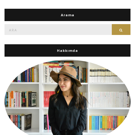
Arama
Ara:
Ara
Hakkımda