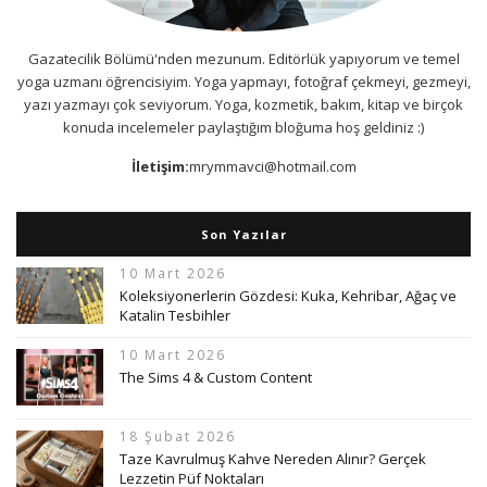
Gazatecilik Bölümü'nden mezunum. Editörlük yapıyorum ve temel
yoga uzmanı öğrencisiyim. Yoga yapmayı, fotoğraf çekmeyi, gezmeyi,
yazı yazmayı çok seviyorum. Yoga, kozmetik, bakım, kitap ve birçok
konuda incelemeler paylaştığım bloğuma hoş geldiniz :)
İletişim:
mrymmavci@hotmail.com
Son Yazılar
10 Mart 2026
Koleksiyonerlerin Gözdesi: Kuka, Kehribar, Ağaç ve
Katalin Tesbihler
10 Mart 2026
The Sims 4 & Custom Content
18 Şubat 2026
Taze Kavrulmuş Kahve Nereden Alınır? Gerçek
Lezzetin Püf Noktaları