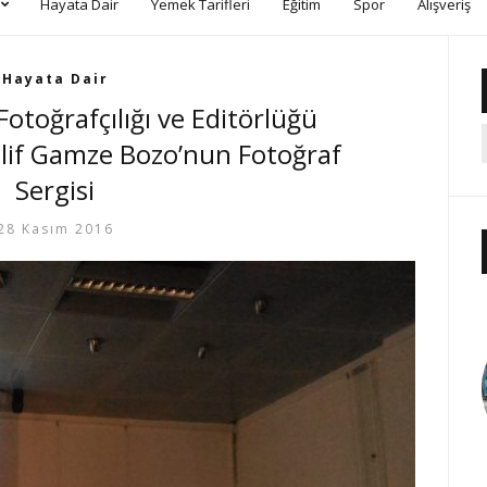
Hayata Dair
Yemek Tarifleri
Eğitim
Spor
Alışveriş
Hayata Dair
Fotoğrafçılığı ve Editörlüğü
Elif Gamze Bozo’nun Fotoğraf
Sergisi
28 Kasım 2016