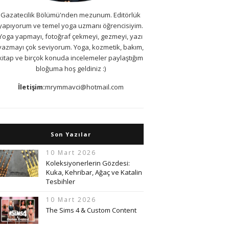
Gazatecilik Bölümü'nden mezunum. Editörlük
yapıyorum ve temel yoga uzmanı öğrencisiyim.
Yoga yapmayı, fotoğraf çekmeyi, gezmeyi, yazı
yazmayı çok seviyorum. Yoga, kozmetik, bakım,
kitap ve birçok konuda incelemeler paylaştığım
bloğuma hoş geldiniz :)
İletişim:
mrymmavci@hotmail.com
Son Yazılar
10 Mart 2026
Koleksiyonerlerin Gözdesi:
Kuka, Kehribar, Ağaç ve Katalin
Tesbihler
10 Mart 2026
The Sims 4 & Custom Content