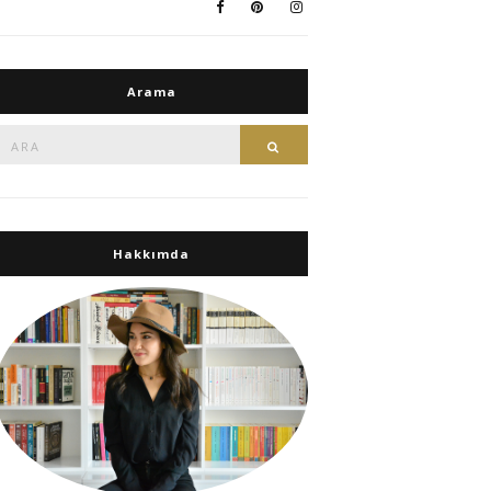
Arama
Ara:
Ara
Hakkımda