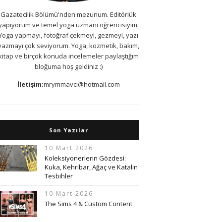
Gazatecilik Bölümü'nden mezunum. Editörlük
yapıyorum ve temel yoga uzmanı öğrencisiyim.
Yoga yapmayı, fotoğraf çekmeyi, gezmeyi, yazı
yazmayı çok seviyorum. Yoga, kozmetik, bakım,
kitap ve birçok konuda incelemeler paylaştığım
bloğuma hoş geldiniz :)
İletişim:
mrymmavci@hotmail.com
Son Yazılar
10 Mart 2026
Koleksiyonerlerin Gözdesi:
Kuka, Kehribar, Ağaç ve Katalin
Tesbihler
10 Mart 2026
The Sims 4 & Custom Content