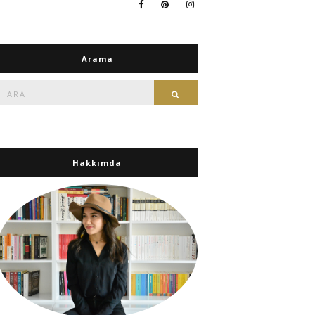
Arama
Ara:
Ara
Hakkımda