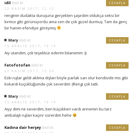
idil
dedi ki:
CEVAPLA
22 KASIM 2017, 12:12
renginin dudakta duruşuna gerçekten şaşırdım oldukça seksi bir
kırmızı gibi görünüyordu ama sen de çok güzel durmuş. Tam da genç
bir hanım efendiye göreymiş
Mary
dedi ki:
CEVAPLA
15 ARALIK 2017, 19:19
Aiy utandım, çok teşekkür ederim bitanemm :))
Fatofotofan
dedi ki:
CEVAPLA
22 KASIM 2017, 15:36
Eski rujlar geldi aklıma dışları böyle parlak sarı olur kendiside mis gibi
kokardı küçüklüğümde çok severdim :)Rengi çok tatlı.
Mary
dedi ki:
CEVAPLA
15 ARALIK 2017, 19:19
Aiyy dimi ne severdim, ben küçükken vardı annemin bu tarz
ambalajlı rujları kaçırır sürerdim hehe
Kadına dair herşey
dedi ki:
CEVAPLA