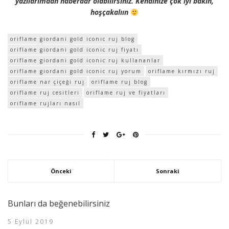
yazılarımdan haberdar olabilirsiniz. Kendinize çok iyi bakın,
hoşçakalıın
oriflame giordani gold iconic ruj blog
oriflame giordani gold iconic ruj fiyatı
oriflame giordani gold iconic ruj kullananlar
oriflame giordani gold iconic ruj yorum
oriflame kırmızı ruj
oriflame nar çiçeği ruj
oriflame ruj blog
oriflame ruj cesitleri
oriflame ruj ve fiyatları
oriflame rujları nasıl
Önceki
Sonraki
Bunları da beğenebilirsiniz
5 Eylül 2019