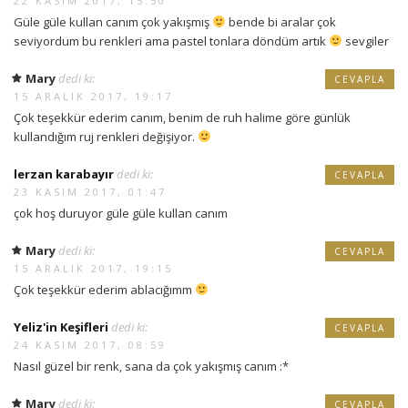
22 KASIM 2017, 15:50
Güle güle kullan canım çok yakışmış
bende bi aralar çok
seviyordum bu renkleri ama pastel tonlara döndüm artık
sevgiler
Mary
dedi ki:
CEVAPLA
15 ARALIK 2017, 19:17
Çok teşekkür ederim canım, benim de ruh halime göre günlük
kullandığım ruj renkleri değişiyor.
lerzan karabayır
dedi ki:
CEVAPLA
23 KASIM 2017, 01:47
çok hoş duruyor güle güle kullan canım
Mary
dedi ki:
CEVAPLA
15 ARALIK 2017, 19:15
Çok teşekkür ederim ablacığımm
Yeliz'in Keşifleri
dedi ki:
CEVAPLA
24 KASIM 2017, 08:59
Nasıl güzel bir renk, sana da çok yakışmış canım :*
Mary
dedi ki:
CEVAPLA