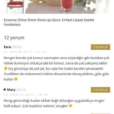
Essence Shine Shine Shine Lip Gloss 13 Red Carpet Starlet
İncelemesi
12 yorum
Esra
dedi ki:
CEVAPLA
21 KASIM 2017, 22:32
Rengini bende çok kırmızı sanmıştım ama söylediğin gibi dudakta çok
iddialı durmuyor oldukça tatlı bir kırmızı, sana da çok yakışmış tatlım
Dış görünüşü de çok şık, bu rujla her kadın kendini şımartabilir.
Özellikleri de mükemmel indirim döneminde deneyebilirim, güle güle
kullan
Mary
dedi ki:
CEVAPLA
15 ARALIK 2017, 19:20
Rengi göründüğü kadar iddialı değil ablacığım uyguladıkça rengini
belli ediyor. Çok teşekkür ederim, sevgiler