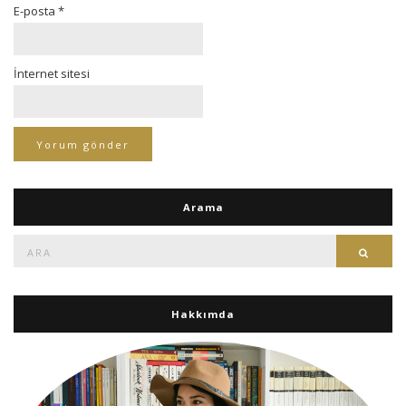
E-posta
*
İnternet sitesi
Arama
Ara:
Ara
Hakkımda