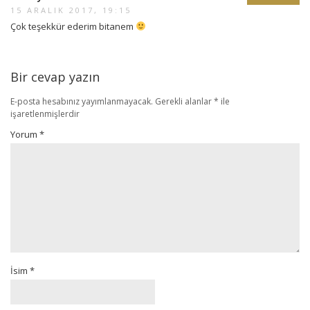
15 ARALIK 2017, 19:15
Çok teşekkür ederim bitanem
Bir cevap yazın
E-posta hesabınız yayımlanmayacak.
Gerekli alanlar
*
ile
işaretlenmişlerdir
Yorum
*
İsim
*