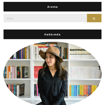
Arama
Ara:
Ara
Hakkımda