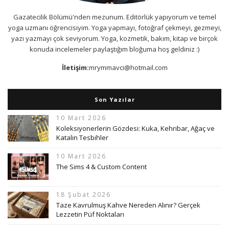
Gazatecilik Bölümü'nden mezunum. Editörlük yapıyorum ve temel
yoga uzmanı öğrencisiyim. Yoga yapmayı, fotoğraf çekmeyi, gezmeyi,
yazı yazmayı çok seviyorum. Yoga, kozmetik, bakım, kitap ve birçok
konuda incelemeler paylaştığım bloğuma hoş geldiniz :)
İletişim:
mrymmavci@hotmail.com
Son Yazılar
10 Mart 2026
Koleksiyonerlerin Gözdesi: Kuka, Kehribar, Ağaç ve
Katalin Tesbihler
10 Mart 2026
The Sims 4 & Custom Content
18 Şubat 2026
Taze Kavrulmuş Kahve Nereden Alınır? Gerçek
Lezzetin Püf Noktaları