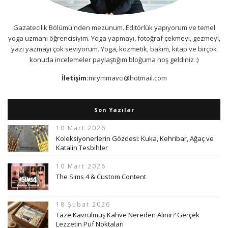
Gazatecilik Bölümü'nden mezunum. Editörlük yapıyorum ve temel
yoga uzmanı öğrencisiyim. Yoga yapmayı, fotoğraf çekmeyi, gezmeyi,
yazı yazmayı çok seviyorum. Yoga, kozmetik, bakım, kitap ve birçok
konuda incelemeler paylaştığım bloğuma hoş geldiniz :)
İletişim:
mrymmavci@hotmail.com
Son Yazılar
10 Mart 2026
Koleksiyonerlerin Gözdesi: Kuka, Kehribar, Ağaç ve
Katalin Tesbihler
10 Mart 2026
The Sims 4 & Custom Content
18 Şubat 2026
Taze Kavrulmuş Kahve Nereden Alınır? Gerçek
Lezzetin Püf Noktaları