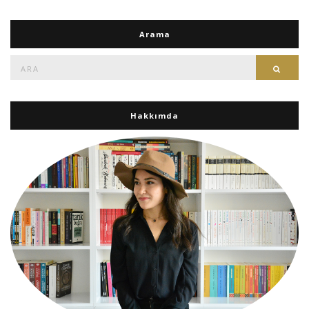
Arama
Ara:
Ara
Hakkımda