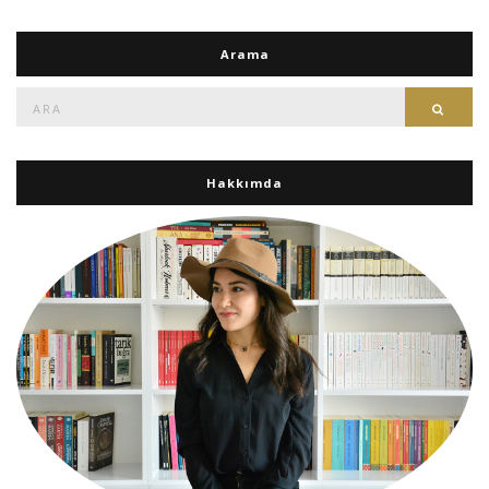
Arama
Ara:
Ara
Hakkımda