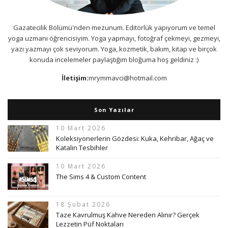
Gazatecilik Bölümü'nden mezunum. Editörlük yapıyorum ve temel
yoga uzmanı öğrencisiyim. Yoga yapmayı, fotoğraf çekmeyi, gezmeyi,
yazı yazmayı çok seviyorum. Yoga, kozmetik, bakım, kitap ve birçok
konuda incelemeler paylaştığım bloğuma hoş geldiniz :)
İletişim:
mrymmavci@hotmail.com
Son Yazılar
10 Mart 2026
Koleksiyonerlerin Gözdesi: Kuka, Kehribar, Ağaç ve
Katalin Tesbihler
10 Mart 2026
The Sims 4 & Custom Content
18 Şubat 2026
Taze Kavrulmuş Kahve Nereden Alınır? Gerçek
Lezzetin Püf Noktaları