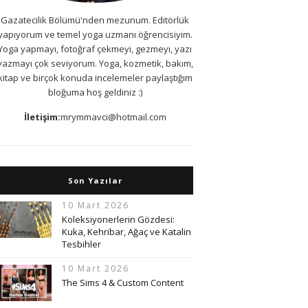
Gazatecilik Bölümü'nden mezunum. Editörlük
yapıyorum ve temel yoga uzmanı öğrencisiyim.
Yoga yapmayı, fotoğraf çekmeyi, gezmeyi, yazı
yazmayı çok seviyorum. Yoga, kozmetik, bakım,
kitap ve birçok konuda incelemeler paylaştığım
bloğuma hoş geldiniz :)
İletişim:
mrymmavci@hotmail.com
Son Yazılar
10 Mart 2026
Koleksiyonerlerin Gözdesi:
Kuka, Kehribar, Ağaç ve Katalin
Tesbihler
10 Mart 2026
The Sims 4 & Custom Content