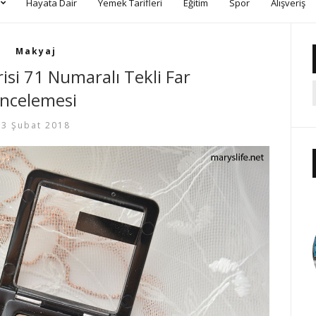
Hayata Dair
Yemek Tarifleri
Eğitim
Spor
Alışveriş
Makyaj
isi 71 Numaralı Tekli Far
İncelemesi
3 Şubat 2018