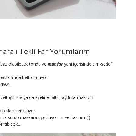
maralı Tekli Far Yorumlarım
, baz olabilecek tonda ve
mat far
yani içerisinde sim-sedef
aklarımda belli olmuyor.
riyor.
elttiğimde ya da eyeliner altını aydınlatmak için
 birikmeler oluyor.
ıma sürüp maskara uyguluyorum ve hazırım :))
ir tık açık…