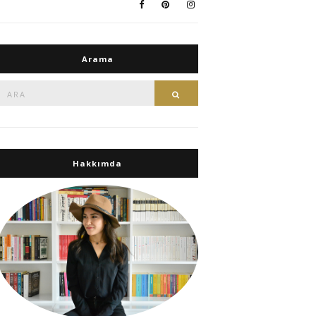
Arama
Ara:
Ara
Hakkımda