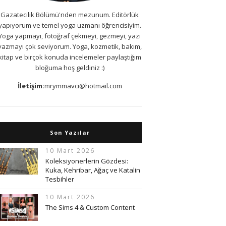
Gazatecilik Bölümü'nden mezunum. Editörlük
yapıyorum ve temel yoga uzmanı öğrencisiyim.
Yoga yapmayı, fotoğraf çekmeyi, gezmeyi, yazı
yazmayı çok seviyorum. Yoga, kozmetik, bakım,
kitap ve birçok konuda incelemeler paylaştığım
bloğuma hoş geldiniz :)
İletişim:
mrymmavci@hotmail.com
Son Yazılar
10 Mart 2026
Koleksiyonerlerin Gözdesi:
Kuka, Kehribar, Ağaç ve Katalin
Tesbihler
10 Mart 2026
The Sims 4 & Custom Content