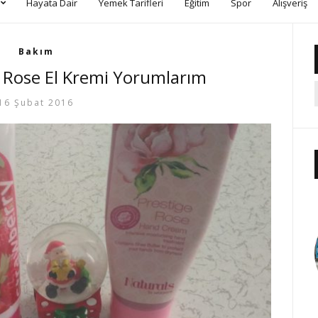
Hayata Dair
Yemek Tarifleri
Eğitim
Spor
Alışveriş
Bakım
e Rose El Kremi Yorumlarım
16 Şubat 2016