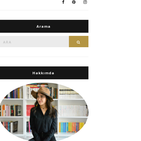
Arama
Ara:
Ara
Hakkımda