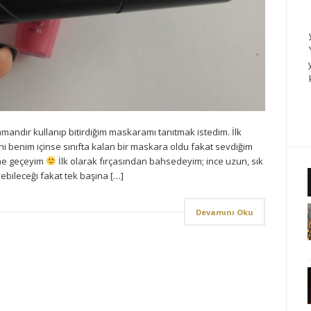
andır kullanıp bitirdiğim maskaramı tanıtmak istedim. İlk
 benim içinse sınıfta kalan bir maskara oldu fakat sevdiğim
ine geçeyim
İlk olarak fırçasından bahsedeyim; ince uzun, sık
sevebileceği fakat tek başına […]
Devamını Oku