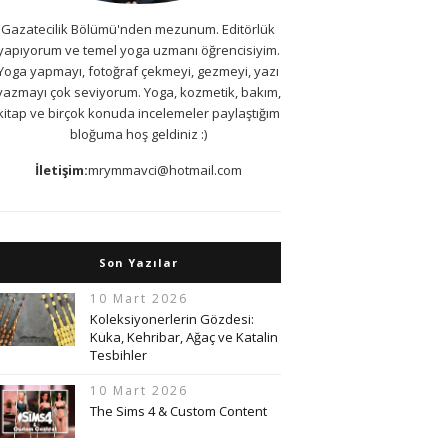
Gazatecilik Bölümü'nden mezunum. Editörlük
yapıyorum ve temel yoga uzmanı öğrencisiyim.
Yoga yapmayı, fotoğraf çekmeyi, gezmeyi, yazı
yazmayı çok seviyorum. Yoga, kozmetik, bakım,
kitap ve birçok konuda incelemeler paylaştığım
bloğuma hoş geldiniz :)
İletişim:
mrymmavci@hotmail.com
Son Yazılar
10 Mart 2026
Koleksiyonerlerin Gözdesi:
Kuka, Kehribar, Ağaç ve Katalin
Tesbihler
10 Mart 2026
The Sims 4 & Custom Content