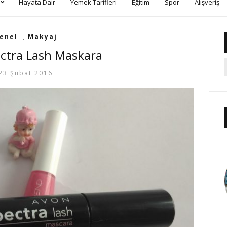
Hayata Dair
Yemek Tarifleri
Eğitim
Spor
Alışveriş
enel
,
Makyaj
ctra Lash Maskara
23 Şubat 2016