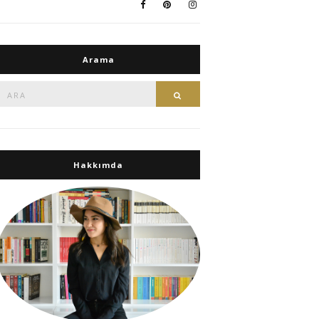
Arama
Ara:
Ara
Hakkımda