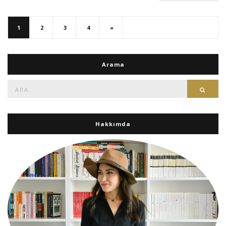
1
2
3
4
»
Arama
Ara:
Ara
Hakkımda