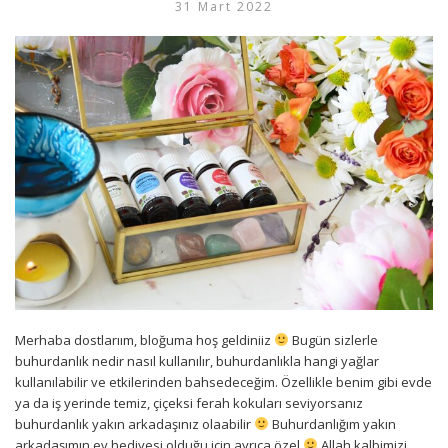
31 Mart 2022
Merhaba dostlarıım, bloğuma hoş geldiniiz
Bugün sizlerle
buhurdanlık nedir nasıl kullanılır, buhurdanlıkla hangi yağlar
kullanılabilir ve etkilerinden bahsedeceğim. Özellikle benim gibi evde
ya da iş yerinde temiz, çiçeksi ferah kokuları seviyorsanız
buhurdanlık yakın arkadaşınız olaabilir
Buhurdanlığım yakın
arkadaşımın ev hediyesi olduğu için ayrıca özel
Allah kalbimizi