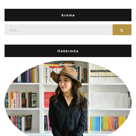
Arama
Ara:
Ara
Hakkımda