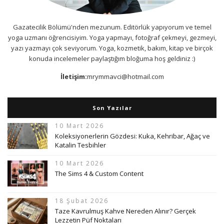
Gazatecilik Bölümü'nden mezunum. Editörlük yapıyorum ve temel
yoga uzmanı öğrencisiyim. Yoga yapmayı, fotoğraf çekmeyi, gezmeyi,
yazı yazmayı çok seviyorum. Yoga, kozmetik, bakım, kitap ve birçok
konuda incelemeler paylaştığım bloğuma hoş geldiniz :)
İletişim:
mrymmavci@hotmail.com
Son Yazılar
10 Mart 2026
Koleksiyonerlerin Gözdesi: Kuka, Kehribar, Ağaç ve
Katalin Tesbihler
10 Mart 2026
The Sims 4 & Custom Content
18 Şubat 2026
Taze Kavrulmuş Kahve Nereden Alınır? Gerçek
Lezzetin Püf Noktaları