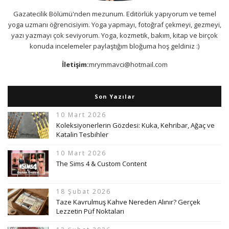
Gazatecilik Bölümü'nden mezunum. Editörlük yapıyorum ve temel
yoga uzmanı öğrencisiyim. Yoga yapmayı, fotoğraf çekmeyi, gezmeyi,
yazı yazmayı çok seviyorum. Yoga, kozmetik, bakım, kitap ve birçok
konuda incelemeler paylaştığım bloğuma hoş geldiniz :)
İletişim:
mrymmavci@hotmail.com
Son Yazılar
10 Mart 2026
Koleksiyonerlerin Gözdesi: Kuka, Kehribar, Ağaç ve
Katalin Tesbihler
10 Mart 2026
The Sims 4 & Custom Content
18 Şubat 2026
Taze Kavrulmuş Kahve Nereden Alınır? Gerçek
Lezzetin Püf Noktaları