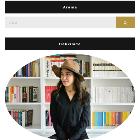
Arama
Ara:
Ara
Hakkımda