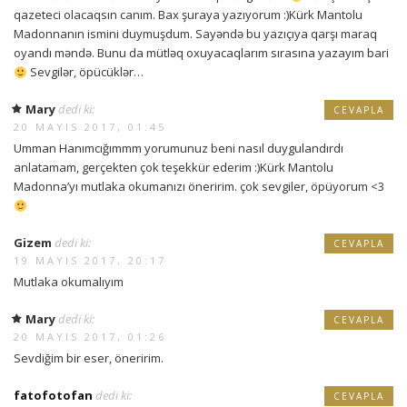
qazeteci olacaqsın canım. Bax şuraya yazıyorum :)Kürk Mantolu
Madonnanın ismini duymuşdum. Sayəndə bu yazıçıya qarşı maraq
oyandı məndə. Bunu da mütləq oxuyacaqlarım sırasına yazayım bari
Sevgilər, öpücüklər…
Mary
dedi ki:
CEVAPLA
20 MAYIS 2017, 01:45
Umman Hanımcığımmm yorumunuz beni nasıl duygulandırdı
anlatamam, gerçekten çok teşekkür ederim :)Kürk Mantolu
Madonna’yı mutlaka okumanızı öneririm. çok sevgiler, öpüyorum <3
Gizem
dedi ki:
CEVAPLA
19 MAYIS 2017, 20:17
Mutlaka okumalıyım
Mary
dedi ki:
CEVAPLA
20 MAYIS 2017, 01:26
Sevdiğim bir eser, öneririm.
fatofotofan
dedi ki:
CEVAPLA