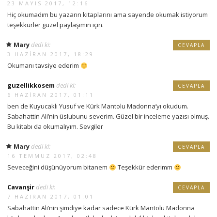
23 MAYIS 2017, 12:16
Hiç okumadım bu yazarın kitaplarını ama sayende okumak istiyorum
teşekkürler güzel paylaşımın için.
Mary
dedi ki:
CEVAPLA
3 HAZIRAN 2017, 18:29
Okumanı tavsiye ederim
guzellikkosem
dedi ki:
CEVAPLA
6 HAZIRAN 2017, 01:11
ben de Kuyucaklı Yusuf ve Kürk Mantolu Madonna’yı okudum.
Sabahattin Ali’nin üslubunu severim. Güzel bir inceleme yazısı olmuş.
Bu kitabı da okumalıyım. Sevgiler
Mary
dedi ki:
CEVAPLA
16 TEMMUZ 2017, 02:48
Seveceğini düşünüyorum bitanem
Teşekkür ederimm
Cavanşir
dedi ki:
CEVAPLA
7 HAZIRAN 2017, 01:01
Sabahattin Ali’nin şimdiye kadar sadece Kürk Mantolu Madonna