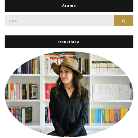
Arama
Ara:
Ara
Hakkımda