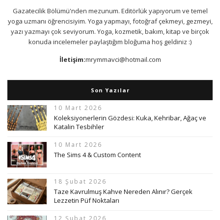
Gazatecilik Bölümü'nden mezunum. Editörlük yapıyorum ve temel
yoga uzmanı öğrencisiyim. Yoga yapmayı, fotoğraf çekmeyi, gezmeyi,
yazı yazmayı çok seviyorum. Yoga, kozmetik, bakım, kitap ve birçok
konuda incelemeler paylaştığım bloğuma hoş geldiniz :)
İletişim:
mrymmavci@hotmail.com
Son Yazılar
10 Mart 2026
Koleksiyonerlerin Gözdesi: Kuka, Kehribar, Ağaç ve
Katalin Tesbihler
10 Mart 2026
The Sims 4 & Custom Content
18 Şubat 2026
Taze Kavrulmuş Kahve Nereden Alınır? Gerçek
Lezzetin Püf Noktaları
12 Şubat 2026