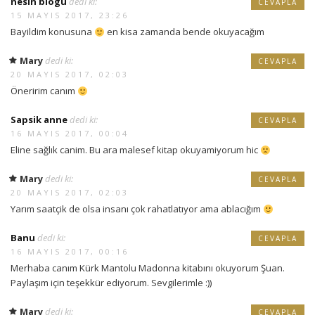
nesin blogu
dedi ki:
CEVAPLA
15 MAYIS 2017, 23:26
Bayildim konusuna
en kisa zamanda bende okuyacağım
Mary
dedi ki:
CEVAPLA
20 MAYIS 2017, 02:03
Öneririm canım
Sapsik anne
dedi ki:
CEVAPLA
16 MAYIS 2017, 00:04
Eline sağlık canim. Bu ara malesef kitap okuyamiyorum hic
Mary
dedi ki:
CEVAPLA
20 MAYIS 2017, 02:03
Yarım saatçik de olsa insanı çok rahatlatıyor ama ablacığım
Banu
dedi ki:
CEVAPLA
16 MAYIS 2017, 00:16
Merhaba canım Kürk Mantolu Madonna kitabını okuyorum Şuan.
Paylaşım için teşekkür ediyorum. Sevgilerimle :))
Mary
dedi ki:
CEVAPLA