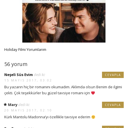
Holiday Filmi Yorumlarım
56 yorum
Neşeli Süs Evim
dedi ki:
CEVAPLA
15 MAYIS 2017, 03:02
Bu yazarın hiç bir romanını okumadım. Aklımda olsun Benim de ilgimi
çekti. Çok teşekkürler bu güzel tavsiye romanı için
Mary
dedi ki:
CEVAPLA
20 MAYIS 2017, 02:10
Kürk Mantolu Madonna’yı özellikle tavsiye ederim