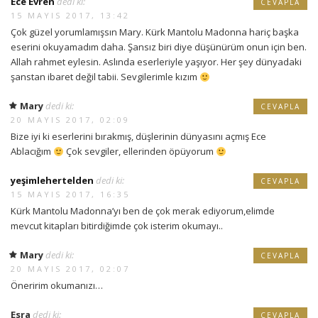
Ece Evren
dedi ki:
CEVAPLA
15 MAYIS 2017, 13:42
Çok güzel yorumlamışsın Mary. Kürk Mantolu Madonna hariç başka
eserini okuyamadım daha. Şansız biri diye düşünürüm onun için ben.
Allah rahmet eylesin. Aslında eserleriyle yaşıyor. Her şey dünyadaki
şanstan ibaret değil tabii. Sevgilerimle kızım
Mary
dedi ki:
CEVAPLA
20 MAYIS 2017, 02:09
Bize iyi ki eserlerini bırakmış, düşlerinin dünyasını açmış Ece
Ablacığım
Çok sevgiler, ellerinden öpüyorum
yeşimlehertelden
dedi ki:
CEVAPLA
15 MAYIS 2017, 16:35
Kürk Mantolu Madonna’yı ben de çok merak ediyorum,elimde
mevcut kitapları bitirdiğimde çok isterim okumayı..
Mary
dedi ki:
CEVAPLA
20 MAYIS 2017, 02:07
Öneririm okumanızı…
Esra
dedi ki:
CEVAPLA