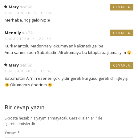
Mary
dedi ki:
CEVAPLA
1 NISAN 2018, 11:59
Merhaba, hoş geldiniz :))
Menolly
dedi ki:
CEVAPLA
5 MART 2018, 22:35
Kürk Mantolu Madonna’yı okumayan kalkmadı galiba.
Ama sanırım ben Sabahattin Ali okumaya bu kitapla başlamalıyım
Mary
dedi ki:
CEVAPLA
1 NISAN 2018, 11:43
Sabahattin Ali’nin eserleri çok iyidir gerek kurgusu gerek dili işleyişi
Okumanızı öneririm
Bir cevap yazın
E-posta hesabınız yayımlanmayacak.
Gerekli alanlar
*
ile
işaretlenmişlerdir
Yorum
*