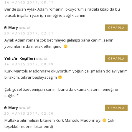
16 MAYIS 2017, 08:47
Bende şuan Aylak Adam romanını okuyorum sıradaki kitap da bu
olacak inşallah yazı için emeğine sağlık canım
Mary
dedi ki:
CEVAPLA
20 MAYIS 2017, 02:01
Aylak Adam romanı çok betimleyici gelmişti bana canım, senin
yorumlarını da merak ettim şimdi
Yeliz'in Keşifleri
dedi ki:
CEVAPLA
16 MAYIS 2017, 08:49
Kürk Mantolu Madonna’yı okuyordum yoğun çalışmadan dolayı yarım
bıraktım, tekrar başlayacağım
Çok güzel özetlemişsin canım, bunu da okumak isterim emeğine
sağlık :*
Mary
dedi ki:
CEVAPLA
20 MAYIS 2017, 02:00
Mutlaka bitirmelisin bitanem Kürk Mantolu Madonna’yı
Çok
teşekkür ederim bitanem :))