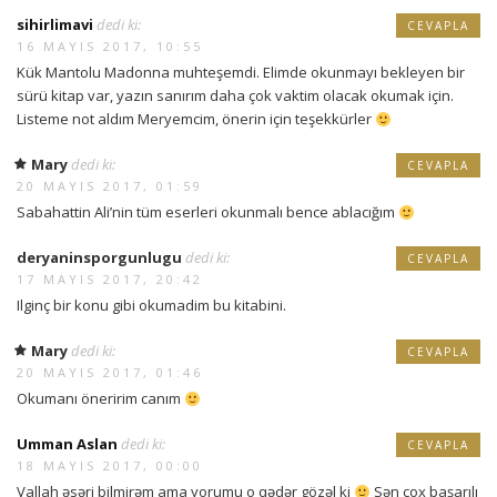
sihirlimavi
dedi ki:
CEVAPLA
16 MAYIS 2017, 10:55
Kük Mantolu Madonna muhteşemdi. Elimde okunmayı bekleyen bir
sürü kitap var, yazın sanırım daha çok vaktim olacak okumak için.
Listeme not aldım Meryemcim, önerin için teşekkürler
Mary
dedi ki:
CEVAPLA
20 MAYIS 2017, 01:59
Sabahattin Ali’nin tüm eserleri okunmalı bence ablacığım
deryaninsporgunlugu
dedi ki:
CEVAPLA
17 MAYIS 2017, 20:42
Ilginç bir konu gibi okumadim bu kitabini.
Mary
dedi ki:
CEVAPLA
20 MAYIS 2017, 01:46
Okumanı öneririm canım
Umman Aslan
dedi ki:
CEVAPLA
18 MAYIS 2017, 00:00
Vallah əsəri bilmirəm ama yorumu o qədər gözəl ki
Sən çox başarılı