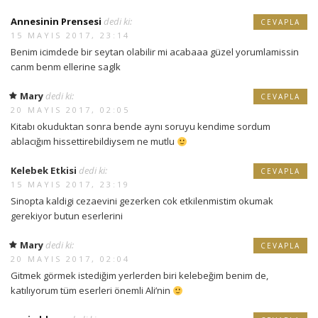
Annesinin Prensesi
dedi ki:
CEVAPLA
15 MAYIS 2017, 23:14
Benim icimdede bir seytan olabilir mi acabaaa güzel yorumlamissin
canm benm ellerine saglk
Mary
dedi ki:
CEVAPLA
20 MAYIS 2017, 02:05
Kitabı okuduktan sonra bende aynı soruyu kendime sordum
ablacığım hissettirebildiysem ne mutlu
Kelebek Etkisi
dedi ki:
CEVAPLA
15 MAYIS 2017, 23:19
Sinopta kaldigi cezaevini gezerken cok etkilenmistim okumak
gerekiyor butun eserlerini
Mary
dedi ki:
CEVAPLA
20 MAYIS 2017, 02:04
Gitmek görmek istediğim yerlerden biri kelebeğim benim de,
katılıyorum tüm eserleri önemli Ali’nin