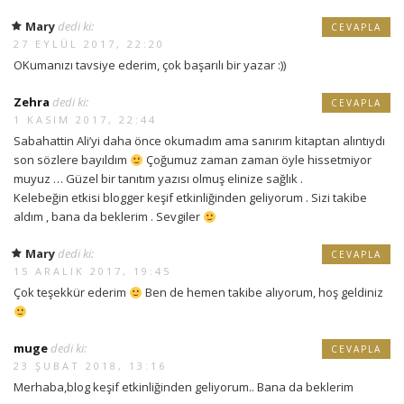
Mary
dedi ki:
CEVAPLA
27 EYLÜL 2017, 22:20
OKumanızı tavsiye ederim, çok başarılı bir yazar :))
Zehra
dedi ki:
CEVAPLA
1 KASIM 2017, 22:44
Sabahattin Ali’yi daha önce okumadım ama sanırım kitaptan alıntıydı
son sözlere bayıldım
Çoğumuz zaman zaman öyle hissetmiyor
muyuz … Güzel bir tanıtım yazısı olmuş elinize sağlık .
Kelebeğin etkisi blogger keşif etkinliğinden geliyorum . Sizi takibe
aldım , bana da beklerim . Sevgiler
Mary
dedi ki:
CEVAPLA
15 ARALIK 2017, 19:45
Çok teşekkür ederim
Ben de hemen takibe alıyorum, hoş geldiniz
muge
dedi ki:
CEVAPLA
23 ŞUBAT 2018, 13:16
Merhaba,blog keşif etkinliğinden geliyorum.. Bana da beklerim