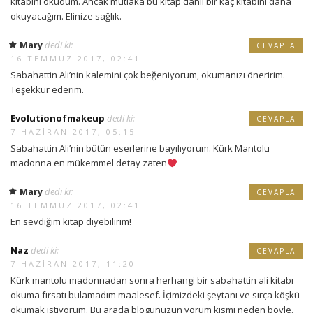
kitabını okudum. Ancak mutlaka bu kitap dahil bir kaç kitabını daha
okuyacağım. Elinize sağlık.
Mary
dedi ki:
CEVAPLA
16 TEMMUZ 2017, 02:41
Sabahattin Ali’nin kalemini çok beğeniyorum, okumanızı öneririm.
Teşekkür ederim.
Evolutionofmakeup
dedi ki:
CEVAPLA
7 HAZIRAN 2017, 05:15
Sabahattin Ali’nin bütün eserlerine bayılıyorum. Kürk Mantolu
madonna en mükemmel detay zaten
Mary
dedi ki:
CEVAPLA
16 TEMMUZ 2017, 02:41
En sevdiğim kitap diyebilirim!
Naz
dedi ki:
CEVAPLA
7 HAZIRAN 2017, 11:20
Kürk mantolu madonnadan sonra herhangi bir sabahattin ali kitabı
okuma fırsatı bulamadım maalesef. İçimizdeki şeytanı ve sırça köşkü
okumak istiyorum. Bu arada blogunuzun yorum kısmı neden böyle.