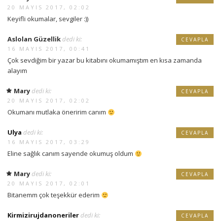
20 MAYIS 2017, 02:02
Keyifli okumalar, sevgiler :))
Aslolan Güzellik
dedi ki:
CEVAPLA
16 MAYIS 2017, 00:41
Çok sevdiğim bir yazar bu kitabını okumamıştım en kısa zamanda
alayım
Mary
dedi ki:
CEVAPLA
20 MAYIS 2017, 02:02
Okumanı mutlaka öneririm canım
Ulya
dedi ki:
CEVAPLA
16 MAYIS 2017, 03:29
Eline sağlık canım sayende okumuş oldum
Mary
dedi ki:
CEVAPLA
20 MAYIS 2017, 02:01
Bitanemm çok teşekkür ederim
Kirmizirujdanoneriler
dedi ki:
CEVAPLA