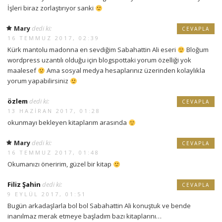
İşleri biraz zorlaştırıyor sanki
Mary
dedi ki:
CEVAPLA
16 TEMMUZ 2017, 02:39
Kürk mantolu madonna en sevdiğim Sabahattin Ali eseri
Bloğum
wordpress uzantılı olduğu için blogspottaki yorum özelliği yok
maalesef
Ama sosyal medya hesaplarınız üzerinden kolaylıkla
yorum yapabilirsiniz
özlem
dedi ki:
CEVAPLA
13 HAZIRAN 2017, 01:28
okunmayı bekleyen kitaplarım arasında
Mary
dedi ki:
CEVAPLA
16 TEMMUZ 2017, 01:48
Okumanızı öneririm, güzel bir kitap
Filiz Şahin
dedi ki:
CEVAPLA
9 EYLÜL 2017, 01:51
Bugün arkadaşlarla bol bol Sabahattin Ali konuştuk ve bende
inanılmaz merak etmeye başladım bazı kitaplarını…