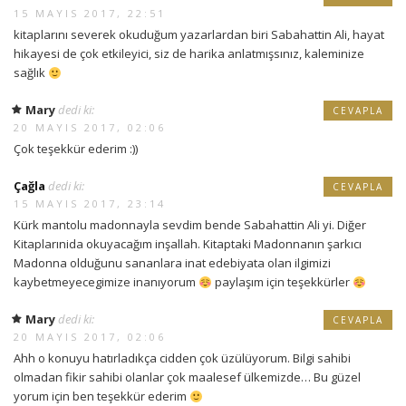
15 MAYIS 2017, 22:51
kitaplarını severek okuduğum yazarlardan biri Sabahattin Ali, hayat
hikayesi de çok etkileyici, siz de harika anlatmışsınız, kaleminize
sağlık
Mary
dedi ki:
CEVAPLA
20 MAYIS 2017, 02:06
Çok teşekkür ederim :))
Çağla
dedi ki:
CEVAPLA
15 MAYIS 2017, 23:14
Kürk mantolu madonnayla sevdim bende Sabahattin Ali yi. Diğer
Kitaplarınida okuyacağım inşallah. Kitaptaki Madonnanın şarkıcı
Madonna olduğunu sananlara inat edebiyata olan ilgimizi
kaybetmeyecegimize inanıyorum
paylaşım için teşekkürler
Mary
dedi ki:
CEVAPLA
20 MAYIS 2017, 02:06
Ahh o konuyu hatırladıkça cidden çok üzülüyorum. Bilgi sahibi
olmadan fikir sahibi olanlar çok maalesef ülkemizde… Bu güzel
yorum için ben teşekkür ederim