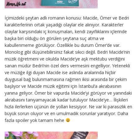
İçimizdeki şeytan adlı romanın konusu: Macide, Ömer ve Bedri
karakterlerinin ortak yaşadığı olaylar ele alınıyor. Karakterler
olaylar karşısındaki iç konuşmaları, kendi zayıflıklarını içlerinde
başka biri olduğu ön görülen şeytana suç atma ve
kabullenmeme görülüyor. Özellikle bu durum Ömer’de var.
Monolog gibi düşünebilirsiniz fakat sıkıcı değil. Bedri Macide’nin
müzik öğretmeni ve okulda Macide’ye aşk mektubu verdiğini
sanan müdür Bedri’nin özel ders vermesini engelliyor. Yetenekli
ve müziğe ilgi duyan Macide ise aslında aralarında hiçbir
duygusal bağ bulunmamasına rağmen ikisi arasında bir çekim
başlıyor ve Macide müzik eğitimi için İstanbul’a akrabasının
yanına geliyor. Ömer bir vapurda Macide’yi görüyor ve yanındaki
akrabasını tanıyamayacak kadar tutuluyor Macide’ye… İlişkileri
hızla ilerlerken üçünün de yolları kesişiyor. Ne var ki parasızlık en
büyük sorun oluyor ve en umulmadık sorunlar yaratıyor. Daha
fazla spoiler yok tamam hehe