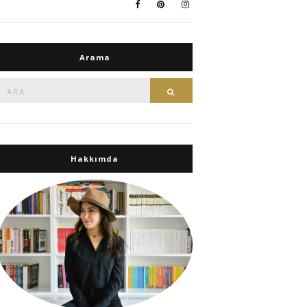
Arama
Ara:
Ara
Hakkımda