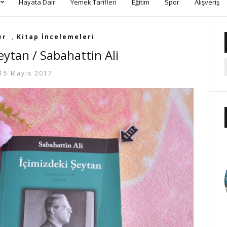
Hayata Dair
Yemek Tarifleri
Eğitim
Spor
Alışveriş
er
,
Kitap İncelemeleri
eytan / Sabahattin Ali
15 Mayıs 2017