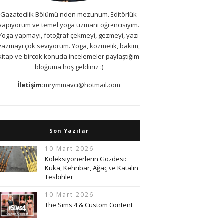
Gazatecilik Bölümü'nden mezunum. Editörlük
yapıyorum ve temel yoga uzmanı öğrencisiyim.
Yoga yapmayı, fotoğraf çekmeyi, gezmeyi, yazı
yazmayı çok seviyorum. Yoga, kozmetik, bakım,
kitap ve birçok konuda incelemeler paylaştığım
bloğuma hoş geldiniz :)
İletişim:
mrymmavci@hotmail.com
Son Yazılar
10 Mart 2026
Koleksiyonerlerin Gözdesi:
Kuka, Kehribar, Ağaç ve Katalin
Tesbihler
10 Mart 2026
The Sims 4 & Custom Content