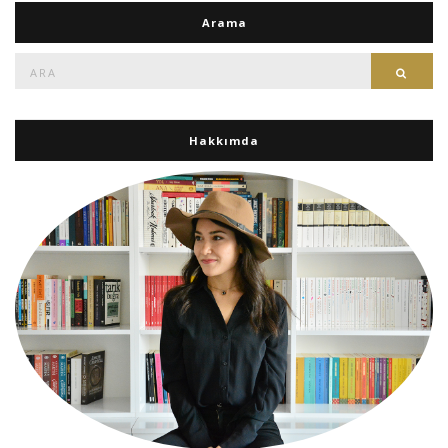
Arama
Ara:
Ara
Hakkımda