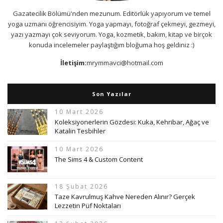
Gazatecilik Bölümü'nden mezunum. Editörlük yapıyorum ve temel
yoga uzmanı öğrencisiyim. Yoga yapmayı, fotoğraf çekmeyi, gezmeyi,
yazı yazmayı çok seviyorum. Yoga, kozmetik, bakım, kitap ve birçok
konuda incelemeler paylaştığım bloğuma hoş geldiniz :)
İletişim:
mrymmavci@hotmail.com
Son Yazılar
10 Mart 2026
Koleksiyonerlerin Gözdesi: Kuka, Kehribar, Ağaç ve
Katalin Tesbihler
10 Mart 2026
The Sims 4 & Custom Content
18 Şubat 2026
Taze Kavrulmuş Kahve Nereden Alınır? Gerçek
Lezzetin Püf Noktaları