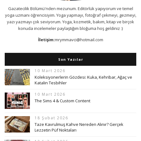
Gazatecilik Bölümü'nden mezunum. Editörlük yapıyorum ve temel
yoga uzmanı öğrencisiyim. Yoga yapmayı, fotoğraf çekmeyi, gezmeyi,
yazı yazmayı çok seviyorum. Yoga, kozmetik, bakım, kitap ve birçok
konuda incelemeler paylaştığım bloğuma hoş geldiniz :)
İletişim:
mrymmavci@hotmail.com
Son Yazılar
10 Mart 2026
Koleksiyonerlerin Gözdesi: Kuka, Kehribar, Ağaç ve
Katalin Tesbihler
10 Mart 2026
The Sims 4 & Custom Content
18 Şubat 2026
Taze Kavrulmuş Kahve Nereden Alınır? Gerçek
Lezzetin Püf Noktaları