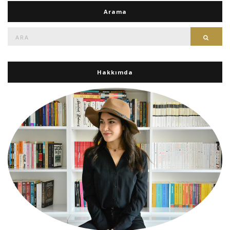
Arama
Ara:
Ara
Hakkımda