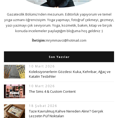
Gazatecilik Bölümü'nden mezunum. Editörlük yapıyorum ve temel
yoga uzmanı öğrencisiyim. Yoga yapmayı, fotoğraf çekmeyi, gezmeyi,
yazı yazmayı çok seviyorum. Yoga, kozmetik, bakım, kitap ve birçok
konuda incelemeler paylaştığım bloğuma hoş geldiniz :)
İletişim:
mrymmavci@hotmail.com
Son Yazılar
10 Mart 2026
Koleksiyonerlerin Gözdesi: Kuka, Kehribar, Ağaç ve
Katalin Tesbihler
10 Mart 2026
The Sims 4 & Custom Content
18 Şubat 2026
Taze Kavrulmuş Kahve Nereden Alınır? Gerçek
Lezzetin Püf Noktaları