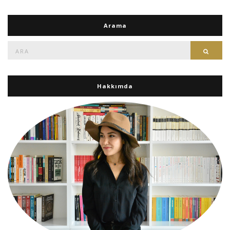
Arama
Ara:
Ara
Hakkımda