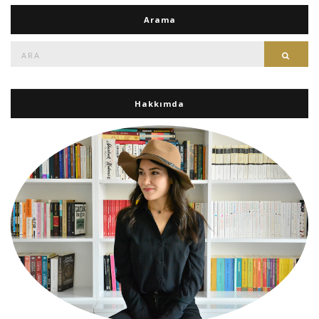
Arama
Ara:
Ara
Hakkımda