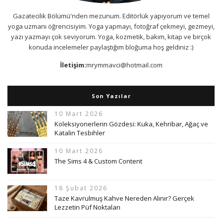
Gazatecilik Bölümü'nden mezunum. Editörlük yapıyorum ve temel
yoga uzmanı öğrencisiyim. Yoga yapmayı, fotoğraf çekmeyi, gezmeyi,
yazı yazmayı çok seviyorum. Yoga, kozmetik, bakım, kitap ve birçok
konuda incelemeler paylaştığım bloğuma hoş geldiniz :)
İletişim:
mrymmavci@hotmail.com
Son Yazılar
10 Mart 2026
Koleksiyonerlerin Gözdesi: Kuka, Kehribar, Ağaç ve
Katalin Tesbihler
10 Mart 2026
The Sims 4 & Custom Content
18 Şubat 2026
Taze Kavrulmuş Kahve Nereden Alınır? Gerçek
Lezzetin Püf Noktaları