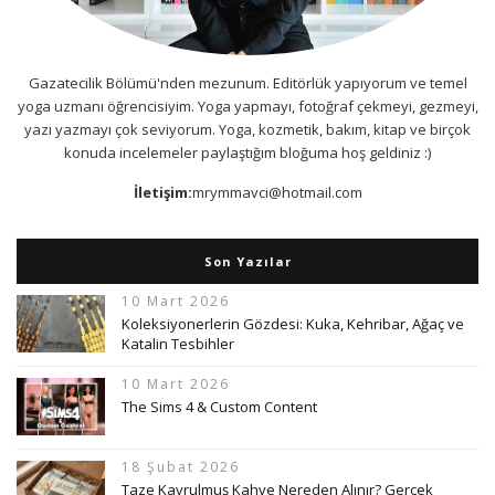
Gazatecilik Bölümü'nden mezunum. Editörlük yapıyorum ve temel
yoga uzmanı öğrencisiyim. Yoga yapmayı, fotoğraf çekmeyi, gezmeyi,
yazı yazmayı çok seviyorum. Yoga, kozmetik, bakım, kitap ve birçok
konuda incelemeler paylaştığım bloğuma hoş geldiniz :)
İletişim:
mrymmavci@hotmail.com
Son Yazılar
10 Mart 2026
Koleksiyonerlerin Gözdesi: Kuka, Kehribar, Ağaç ve
Katalin Tesbihler
10 Mart 2026
The Sims 4 & Custom Content
18 Şubat 2026
Taze Kavrulmuş Kahve Nereden Alınır? Gerçek