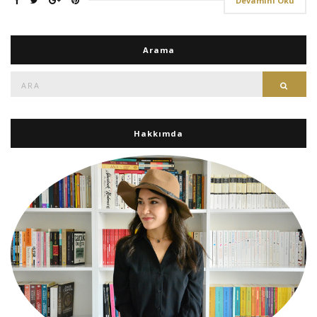
Devamını Oku
Arama
Ara:
Ara
Hakkımda