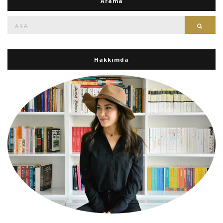
Arama
Ara:
Ara
Hakkımda