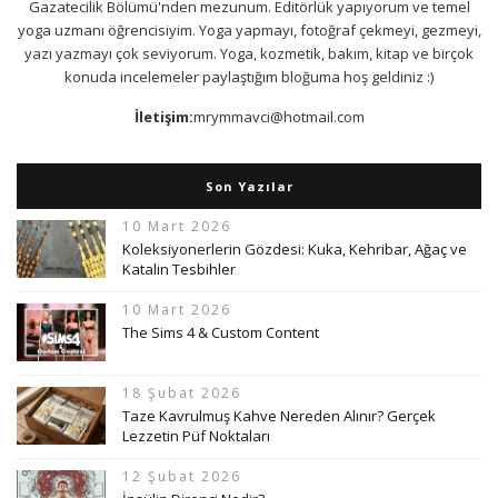
Gazatecilik Bölümü'nden mezunum. Editörlük yapıyorum ve temel
yoga uzmanı öğrencisiyim. Yoga yapmayı, fotoğraf çekmeyi, gezmeyi,
yazı yazmayı çok seviyorum. Yoga, kozmetik, bakım, kitap ve birçok
konuda incelemeler paylaştığım bloğuma hoş geldiniz :)
İletişim:
mrymmavci@hotmail.com
Son Yazılar
10 Mart 2026
Koleksiyonerlerin Gözdesi: Kuka, Kehribar, Ağaç ve
Katalin Tesbihler
10 Mart 2026
The Sims 4 & Custom Content
18 Şubat 2026
Taze Kavrulmuş Kahve Nereden Alınır? Gerçek
Lezzetin Püf Noktaları
12 Şubat 2026