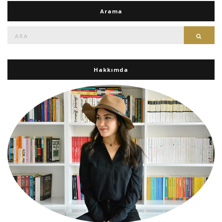
Arama
Ara:
Ara
Hakkımda