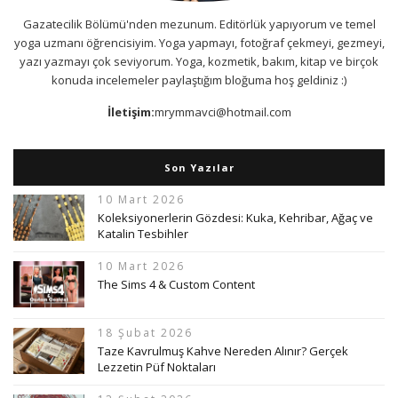
Gazatecilik Bölümü'nden mezunum. Editörlük yapıyorum ve temel
yoga uzmanı öğrencisiyim. Yoga yapmayı, fotoğraf çekmeyi, gezmeyi,
yazı yazmayı çok seviyorum. Yoga, kozmetik, bakım, kitap ve birçok
konuda incelemeler paylaştığım bloğuma hoş geldiniz :)
İletişim:
mrymmavci@hotmail.com
Son Yazılar
10 Mart 2026
Koleksiyonerlerin Gözdesi: Kuka, Kehribar, Ağaç ve
Katalin Tesbihler
10 Mart 2026
The Sims 4 & Custom Content
18 Şubat 2026
Taze Kavrulmuş Kahve Nereden Alınır? Gerçek
Lezzetin Püf Noktaları