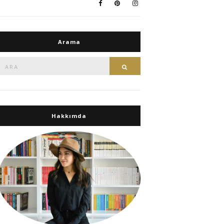
Arama
Ara:
Ara
Hakkımda