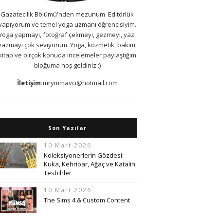
Gazatecilik Bölümü'nden mezunum. Editörlük
yapıyorum ve temel yoga uzmanı öğrencisiyim.
Yoga yapmayı, fotoğraf çekmeyi, gezmeyi, yazı
yazmayı çok seviyorum. Yoga, kozmetik, bakım,
kitap ve birçok konuda incelemeler paylaştığım
bloğuma hoş geldiniz :)
İletişim:
mrymmavci@hotmail.com
Son Yazılar
10 Mart 2026
Koleksiyonerlerin Gözdesi:
Kuka, Kehribar, Ağaç ve Katalin
Tesbihler
10 Mart 2026
The Sims 4 & Custom Content