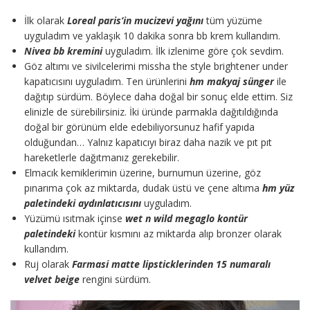
İlk olarak
Loreal paris’in mucizevi yağını
tüm yüzüme
uyguladım ve yaklaşık 10 dakika sonra bb krem kullandım.
Nivea bb kremini
uyguladım. İlk izlenime göre çok sevdim.
Göz altımı ve sivilcelerimi missha the style brightener under
kapatıcısını uyguladım. Ten ürünlerini
hm makyaj sünger
ile
dağıtıp sürdüm. Böylece daha doğal bir sonuç elde ettim. Siz
elinizle de sürebilirsiniz. İki üründe parmakla dağıtıldığında
doğal bir görünüm elde edebiliyorsunuz hafif yapıda
olduğundan… Yalnız kapatıcıyı biraz daha nazik ve pıt pıt
hareketlerle dağıtmanız gerekebilir.
Elmacık kemiklerimin üzerine, burnumun üzerine, göz
pınarıma çok az miktarda, dudak üstü ve çene altıma
hm yüz
paletindeki aydınlatıcısını
uyguladım.
Yüzümü ısıtmak içinse
wet n wild megaglo kontür
paletindeki
kontür kısmını az miktarda alıp bronzer olarak
kullandım.
Ruj olarak
Farmasi matte lipsticklerinden 15 numaralı
velvet beige
rengini sürdüm.