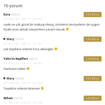
10 yorum
Esra
dedi ki:
CEVAPLA
16 EYLÜL 2017, 20:02
sade ve çok güzel bir makyaj olmuş, ürünlerin tavsiyelerin de uygun
fiyatlı ürün almak isteyenlere yararlı olacak
Mary
dedi ki:
CEVAPLA
27 EYLÜL 2017, 21:01
çok teşekkür ederim Esra ablacığım
Yeliz'in Keşifleri
dedi ki:
CEVAPLA
17 EYLÜL 2017, 16:06
Harikasın tatlım
Mary
dedi ki:
CEVAPLA
27 EYLÜL 2017, 21:00
Teşekkür ederim bitanem
Nihan
dedi ki:
CEVAPLA
17 EYLÜL 2017, 22:10