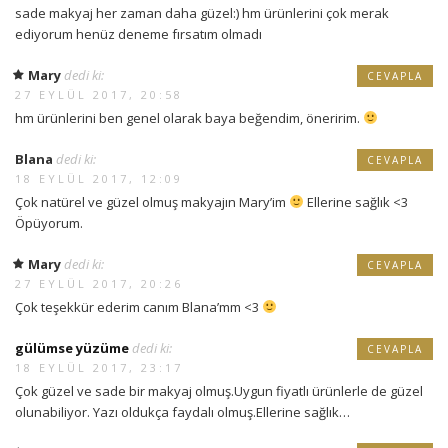
sade makyaj her zaman daha güzel:) hm ürünlerini çok merak
ediyorum henüz deneme fırsatım olmadı
Mary
dedi ki:
CEVAPLA
27 EYLÜL 2017, 20:58
hm ürünlerini ben genel olarak baya beğendim, öneririm.
Blana
dedi ki:
CEVAPLA
18 EYLÜL 2017, 12:09
Çok natürel ve güzel olmuş makyajın Mary’im
Ellerine sağlık <3
Öpüyorum.
Mary
dedi ki:
CEVAPLA
27 EYLÜL 2017, 20:26
Çok teşekkür ederim canım Blana’mm <3
gülümse yüzüme
dedi ki:
CEVAPLA
18 EYLÜL 2017, 23:17
Çok güzel ve sade bir makyaj olmuş.Uygun fiyatlı ürünlerle de güzel
olunabiliyor. Yazı oldukça faydalı olmuş.Ellerine sağlık…