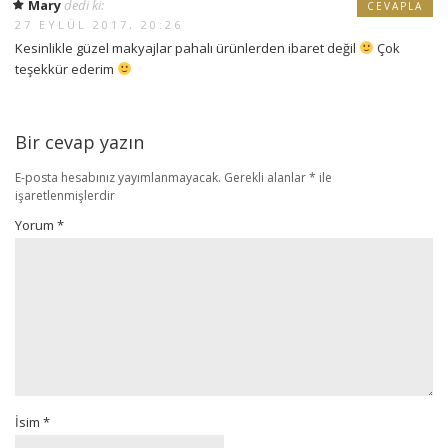
Mary
dedi ki:
CEVAPLA
27 EYLÜL 2017, 20:26
Kesinlikle güzel makyajlar pahalı ürünlerden ibaret değil
Çok
teşekkür ederim
Bir cevap yazın
E-posta hesabınız yayımlanmayacak.
Gerekli alanlar
*
ile
işaretlenmişlerdir
Yorum
*
İsim
*