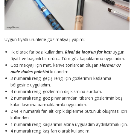
Uygun fiyatlı ürünlerle göz makyajı yapımı:
İlk olarak far bazı kullandım.
Rival de loop’un far bazı
uygun
fiyatlı ve başarılı bir ürün… Tüm göz kapaklarıma uyguladım.
Göz makyajı için mat, kahve tonlardan oluşan
Flormar 07
nude dudes paletini
kullandım.
3 numaralı rengi geçiş rengi için gözlerimin katlanma
bölgesine uyguladım.
4 numaralı rengi gözlerimin dış kısmına sürdüm.
2 numaralı rengi göz pınarlarımdan itibaren gözlerimin boş
kalan kısmına parmaklarımla uyguladım.
2 ve 4 numaralı farı alt kirpik diplerime bütünlük oluşması için
kullandım.
1 numaralı rengi kaşlarımın altına uyguladım aydınlatmak için.
4 numaralı rengi kaş farı olarak kullandım.