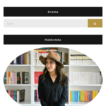
Arama
Ara:
Ara
Hakkımda