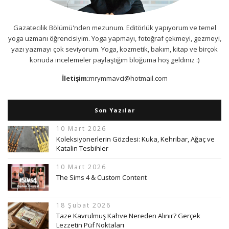
Gazatecilik Bölümü'nden mezunum. Editörlük yapıyorum ve temel
yoga uzmanı öğrencisiyim. Yoga yapmayı, fotoğraf çekmeyi, gezmeyi,
yazı yazmayı çok seviyorum. Yoga, kozmetik, bakım, kitap ve birçok
konuda incelemeler paylaştığım bloğuma hoş geldiniz :)
İletişim:
mrymmavci@hotmail.com
Son Yazılar
10 Mart 2026
Koleksiyonerlerin Gözdesi: Kuka, Kehribar, Ağaç ve
Katalin Tesbihler
10 Mart 2026
The Sims 4 & Custom Content
18 Şubat 2026
Taze Kavrulmuş Kahve Nereden Alınır? Gerçek
Lezzetin Püf Noktaları