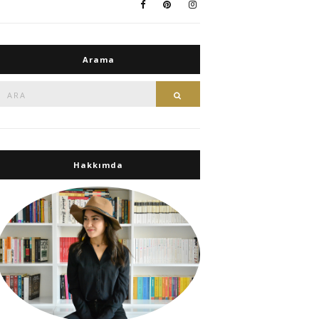
Arama
Ara:
Ara
Hakkımda