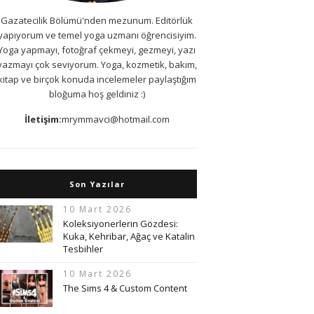
Gazatecilik Bölümü'nden mezunum. Editörlük
yapıyorum ve temel yoga uzmanı öğrencisiyim.
Yoga yapmayı, fotoğraf çekmeyi, gezmeyi, yazı
yazmayı çok seviyorum. Yoga, kozmetik, bakım,
kitap ve birçok konuda incelemeler paylaştığım
bloğuma hoş geldiniz :)
İletişim:
mrymmavci@hotmail.com
Son Yazılar
10 Mart 2026
Koleksiyonerlerin Gözdesi:
Kuka, Kehribar, Ağaç ve Katalin
Tesbihler
10 Mart 2026
The Sims 4 & Custom Content