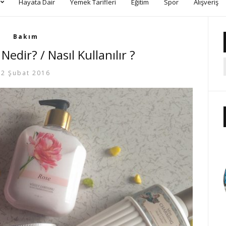
Hayata Dair
Yemek Tarifleri
Eğitim
Spor
Alışveriş
Bakım
edir? / Nasıl Kullanılır ?
2 Şubat 2016