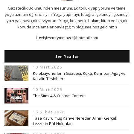
Gazatecilik Bölümü'nden mezunum. Editörlük yapıyorum ve temel
yoga uzmanı öğrencisiyim. Yoga yapmayı, fotoğraf çekmeyi, gezmeyi,
yazı yazmayı çok seviyorum. Yoga, kozmetik, bakım, kitap ve birçok
konuda incelemeler paylaştığım bloğuma hoş geldiniz :)
İletişim:
mrymmavci@hotmail.com
Son Yazılar
10 Mart 2026
Koleksiyonerlerin Gözdesi: Kuka, Kehribar, Ağaç ve
Katalin Tesbihler
10 Mart 2026
The Sims 4 & Custom Content
18 Şubat 2026
Taze Kavrulmuş Kahve Nereden Alınır? Gerçek
Lezzetin Püf Noktaları