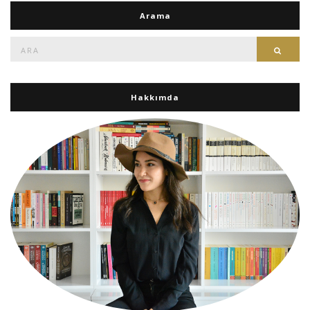
Arama
Ara:
Ara
Hakkımda