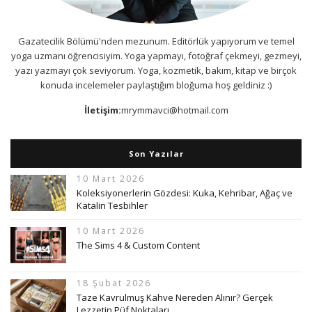
Gazatecilik Bölümü'nden mezunum. Editörlük yapıyorum ve temel
yoga uzmanı öğrencisiyim. Yoga yapmayı, fotoğraf çekmeyi, gezmeyi,
yazı yazmayı çok seviyorum. Yoga, kozmetik, bakım, kitap ve birçok
konuda incelemeler paylaştığım bloğuma hoş geldiniz :)
İletişim:
mrymmavci@hotmail.com
Son Yazılar
10 Mart 2026
Koleksiyonerlerin Gözdesi: Kuka, Kehribar, Ağaç ve
Katalin Tesbihler
10 Mart 2026
The Sims 4 & Custom Content
18 Şubat 2026
Taze Kavrulmuş Kahve Nereden Alınır? Gerçek
Lezzetin Püf Noktaları