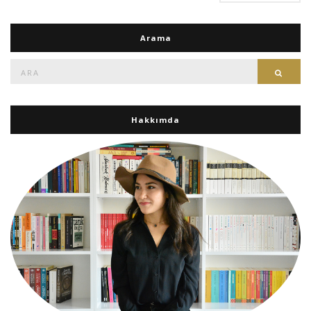
Arama
Ara:
Ara
Hakkımda