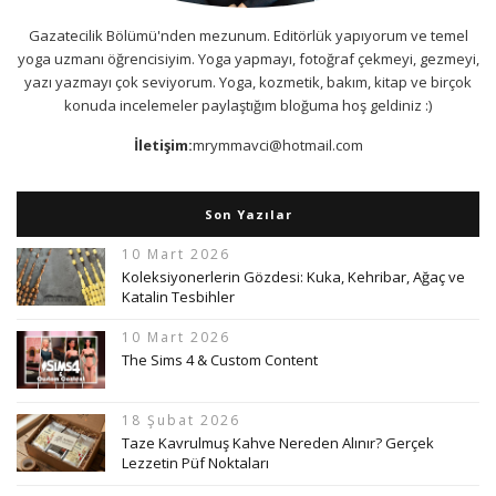
Gazatecilik Bölümü'nden mezunum. Editörlük yapıyorum ve temel
yoga uzmanı öğrencisiyim. Yoga yapmayı, fotoğraf çekmeyi, gezmeyi,
yazı yazmayı çok seviyorum. Yoga, kozmetik, bakım, kitap ve birçok
konuda incelemeler paylaştığım bloğuma hoş geldiniz :)
İletişim:
mrymmavci@hotmail.com
Son Yazılar
10 Mart 2026
Koleksiyonerlerin Gözdesi: Kuka, Kehribar, Ağaç ve
Katalin Tesbihler
10 Mart 2026
The Sims 4 & Custom Content
18 Şubat 2026
Taze Kavrulmuş Kahve Nereden Alınır? Gerçek
Lezzetin Püf Noktaları