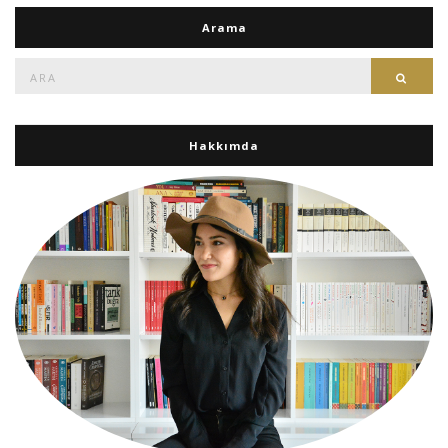
Arama
Ara:
Ara
Hakkımda